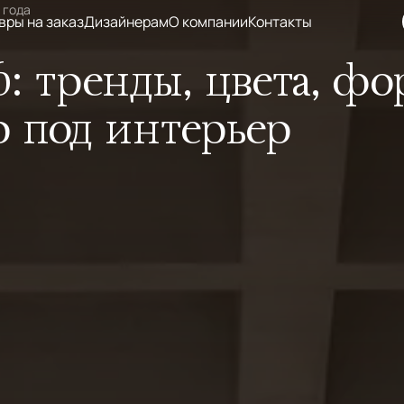
 года
вры на заказ
Дизайнерам
О компании
Контакты
: тренды, цвета, ф
р под интерьер