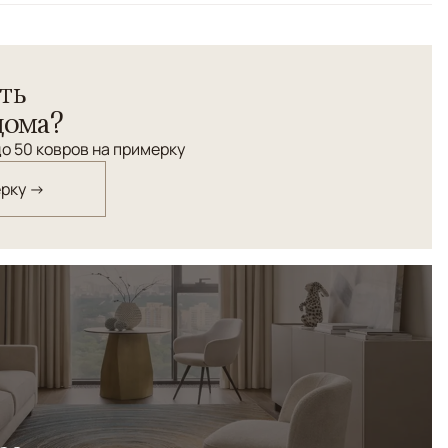
полненный в технике ручного ткачества из натуральной
ть
ка. Этот роскошный предмет интерьера воплощает в
ии дизайна с нотками винтажного очарования.
дома?
о 50 ковров на примерку
ерку →