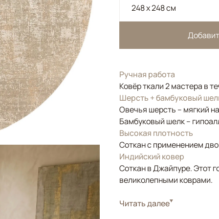
248 x 248 см
Добавит
Ручная работа
Ковёр ткали 2 мастера в т
Шерсть + бамбуковый шел
Овечья шерсть – мягкий н
Бамбуковый шелк – гипоал
Высокая плотность
Соткан с применением двой
Индийский ковер
Соткан в Джайпуре. Этот г
великолепными коврами.
Стиль
Читать далее
Современные
Цвета
Бежевый, Серый