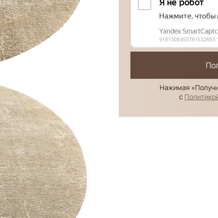
По
Нажимая «Получи
с
Политико