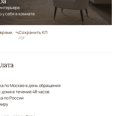
ра
 интерьера
р у себя в комнате
оврами
Сохранить КП
PDF
лата
а по Москве в день обращения
с дома в течение 48 часов
а по России
миру