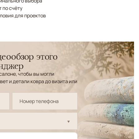
финального выбора
 по счёту
ловия для проектов
еообзор этого
енджер
салоне, чтобы вы могли
вет и детали ковра до визита или