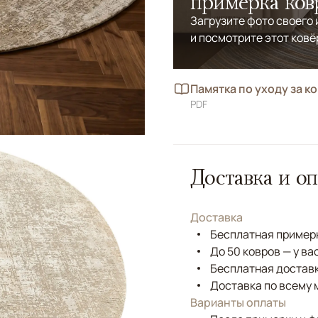
примерка ков
Загрузите фото своего
и посмотрите этот ковё
Памятка по уходу за к
PDF
Доставка и оп
Доставка
Бесплатная примерк
До 50 ковров — у ва
Бесплатная доставк
Доставка по всему 
Варианты оплаты