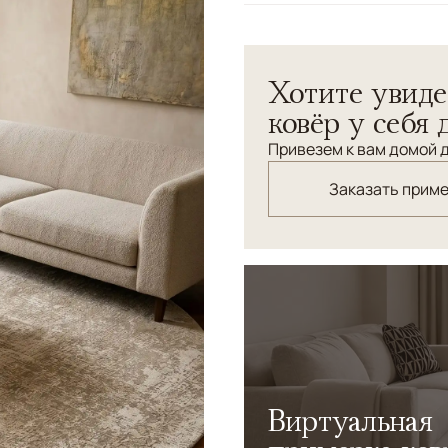
Узоры
Абстрактный
Элегантный ковер Aldo, вы
Хотите увиде
шерсти и бамбукового шел
себе современные тенденц
ковёр у себя 
Привезем к вам домой д
Заказать прим
Виртуальная