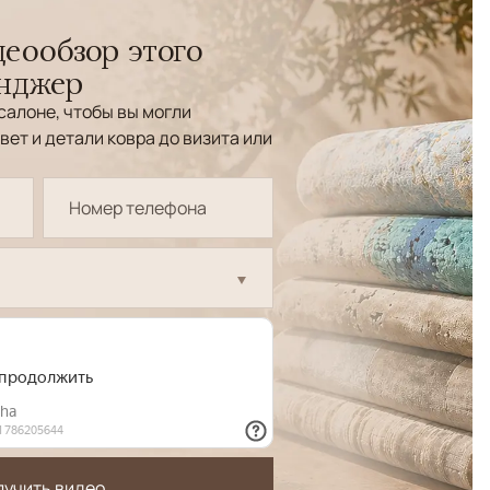
еообзор этого
енджер
салоне, чтобы вы могли
вет и детали ковра до визита или
лучить видео