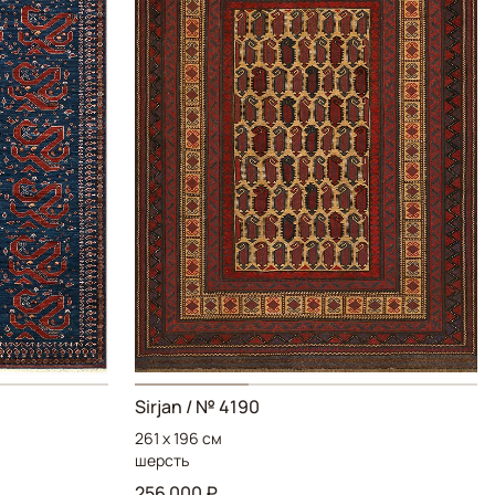
Sirjan / № 4190
261 x 196 см
шерсть
256 000 ₽