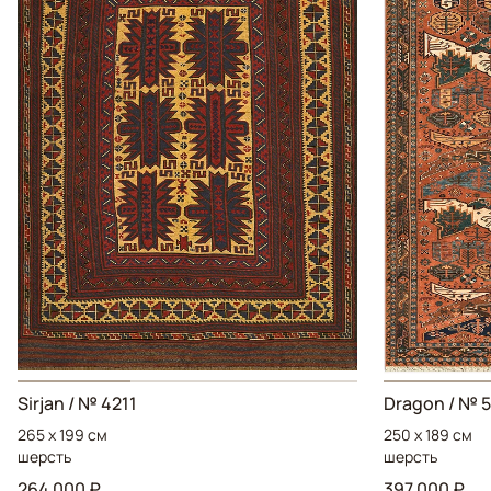
Sirjan / № 4211
Dragon / № 
265 x 199 см
250 x 189 см
шерсть
шерсть
264 000 ₽
397 000 ₽