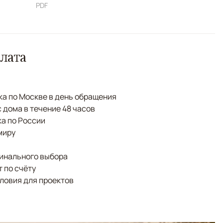
PDF
лата
а по Москве в день обращения
с дома в течение 48 часов
а по России
миру
финального выбора
 по счёту
ловия для проектов