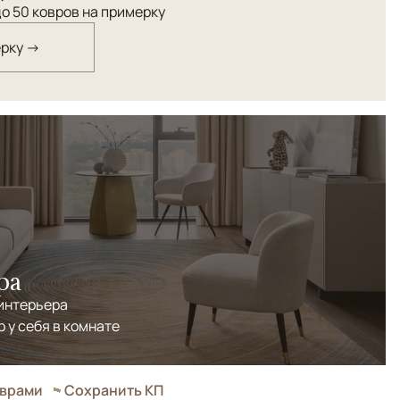
о 50 ковров на примерку
ерку →
ра
 интерьера
р у себя в комнате
оврами
Сохранить КП