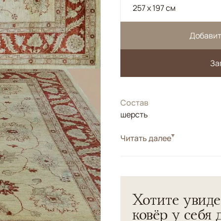
257 x 197 см
Добавит
За
Состав
шерсть
Цвета
Читать далее
Белый/Сливочный, 
Узоры
Растительный
Афганский ковер.</br>Шер
технологии.</br> Натурал
Хотите увиде
ковёр у себя 