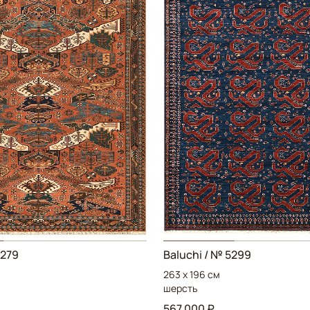
5279
Baluchi / № 5299
263 x 196 см
шерсть
567 000 ₽