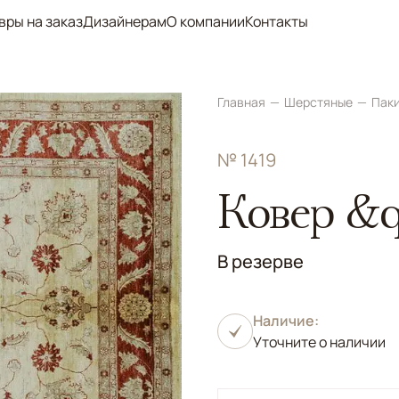
вры на заказ
Дизайнерам
О компании
Контакты
Главная
Шерстяные
Пак
№ 1419
Ковер &q
В резерве
Наличие:
Уточните о наличии