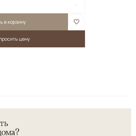
ь в корзину
просить цену
Бежевый, Красный/Бордовый
сть высшей категории.</br> Соткан по старинной
ьные красители.
ть
дома?