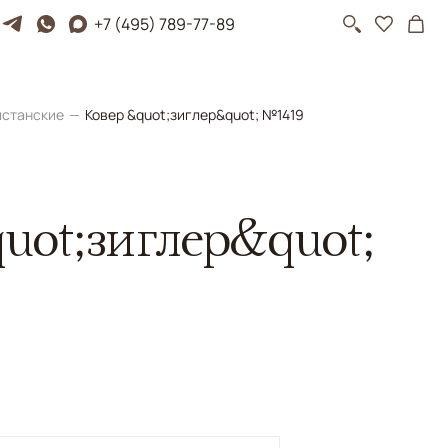
+7 (495) 789-77-89
истанские
Ковер &quot;зиглер&quot; №1419
uot;зиглер&quot;