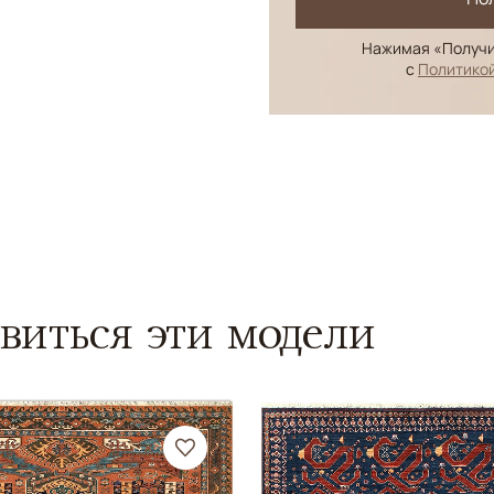
Нажимая «Получи
с
Политико
виться эти модели