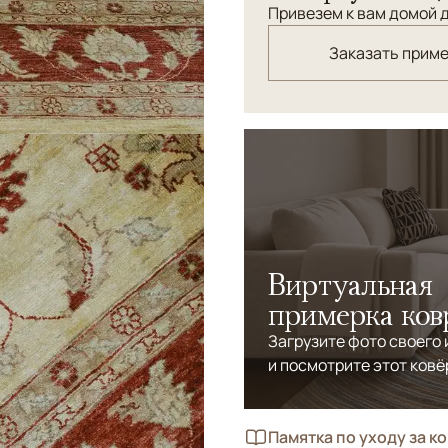
Привезем к вам домой д
Заказать прим
Виртуальная
примерка ков
Загрузите фото своего
и посмотрите этот ковё
Памятка по уходу за к