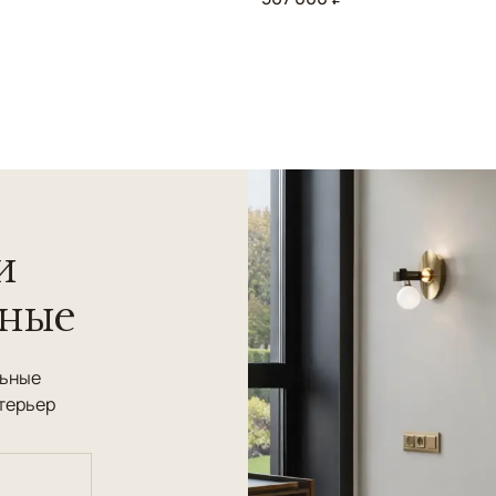
и
нные
льные
терьер