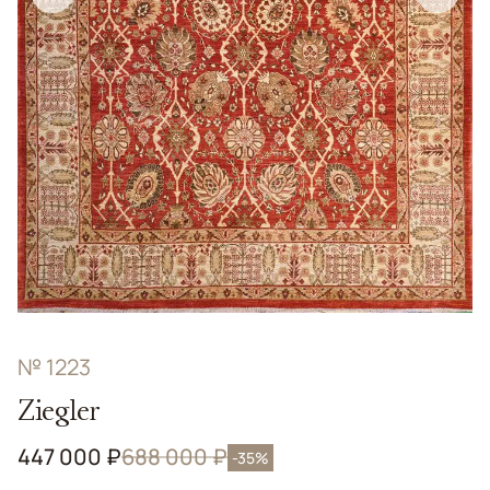
№ 1223
Ziegler
447 000 ₽
688 000 ₽
-35%