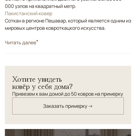
000 узлов на квадратный метр.
Пакистанский ковер
Соткан в регионе Пешавар, который является одним из
мировых центров ковроткацкого искусства.
Стиль
Читать далее
Классические
Цвета
Красный/Бордовый
Узоры
Растительный
Ковер из шерсти высшей категории соткан по
Хотите увидеть
старинной технологии в высокой узелковой плотности.
ковёр у себя дома?
Привезем к вам домой до 50 ковров на примерку
Заказать примерку →