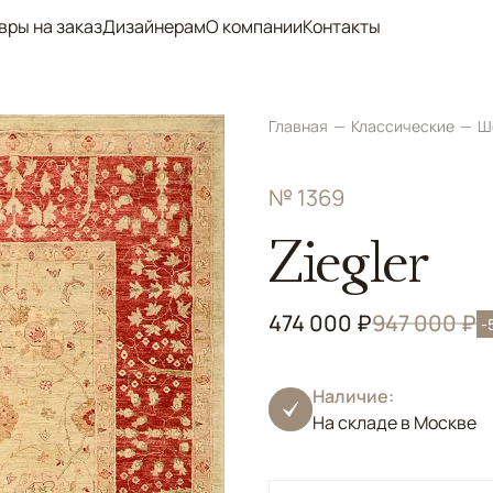
вры на заказ
Дизайнерам
О компании
Контакты
Главная
Классические
Ш
№ 1369
Ziegler
474 000 ₽
947 000 ₽
-
Наличие:
На складе в Москве