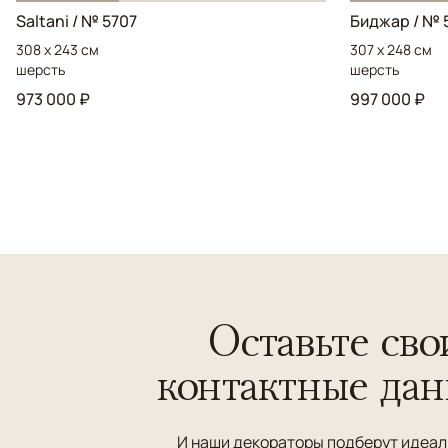
Saltani / № 5707
Биджар / № 
308 x 243 см
307 x 248 см
шерсть
шерсть
973 000 ₽
997 000 ₽
Оставьте сво
контактные да
И наши декораторы подберут идеа