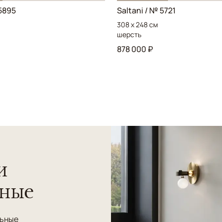
5895
Saltani / № 5721
308 x 248 см
шерсть
878 000 ₽
и
нные
льные