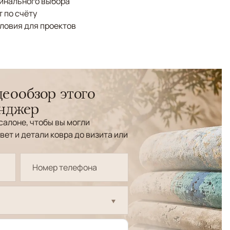
финального выбора
 по счёту
ловия для проектов
еообзор этого
енджер
салоне, чтобы вы могли
вет и детали ковра до визита или