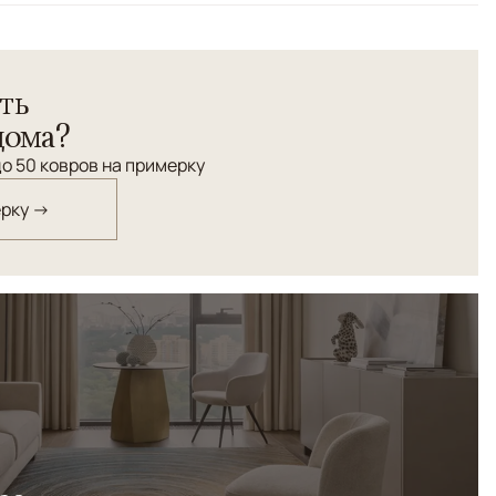
старинной технологии ковроткачества: двойной узел,
ть
елковые нити веретенной крутки.
дома?
о 50 ковров на примерку
ерку →