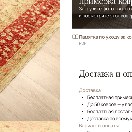
примерка ков
Загрузите фото своего
и посмотрите этот ковё
Памятка по уходу за к
PDF
Доставка и оп
Доставка
Бесплатная примерк
До 50 ковров — у ва
Бесплатная доставк
Доставка по всему 
Варианты оплаты