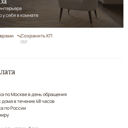
ра
 интерьера
р у себя в комнате
оврами
Сохранить КП
PDF
лата
а по Москве в день обращения
с дома в течение 48 часов
а по России
миру