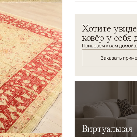
Узоры
Растительный
Ковер "Зиглер" соткан по 
Хотите увиде
натуральные красители, уз
ковёр у себя 
Привезем к вам домой д
Заказать прим
Виртуальная