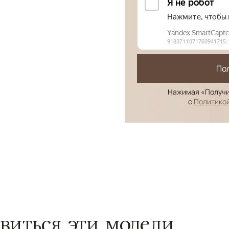
По
Нажимая «Получи
с
Политико
виться эти модели