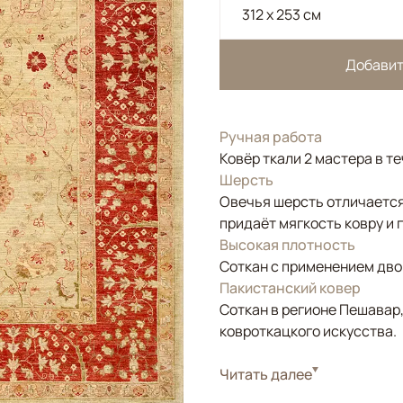
312 x 253 см
Добавит
Ручная работа
Ковёр ткали 2 мастера в т
Шерсть
Овечья шерсть отличается
придаёт мягкость ковру и 
Высокая плотность
Соткан с применением двой
Пакистанский ковер
Соткан в регионе Пешавар
ковроткацкого искусства.
Стиль
Читать далее
Классические
Цвета
Зеленый, Оливковы