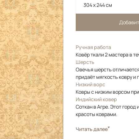
304 x 244 см
Добавит
Ручная работа
Ковёр ткали 2 мастера в т
Шерсть
Овечья шерсть отличается
придаёт мягкость ковру и 
Низкий ворс
Ковры с низким ворсом при
Индийский ковер
Соткан в Агре. Этот горо
красоты коврами.
Стиль
Читать далее
Классические
Цвета
Бежевый