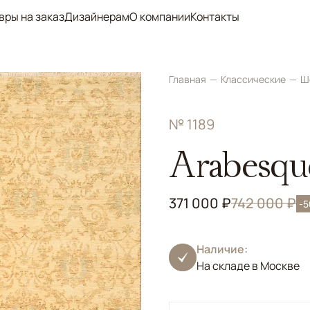
вры на заказ
Дизайнерам
О компании
Контакты
Главная
Классические
Ш
№ 1189
Arabesqu
371 000 ₽
742 000 ₽
-
Наличие:
На складе в Москве