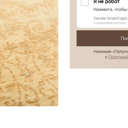
По
Нажимая «Получи
с
Политико