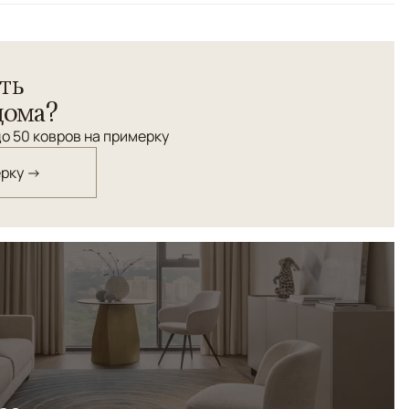
ен по старинной технологии из шерсти ручной крутки.
ть
дома?
о 50 ковров на примерку
ерку →