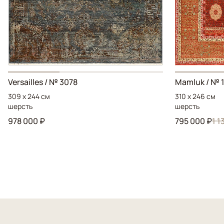
Versailles / № 3078
Mamluk / № 
309 x 244 см
310 x 246 см
шерсть
шерсть
978 000 ₽
795 000 ₽
1 1