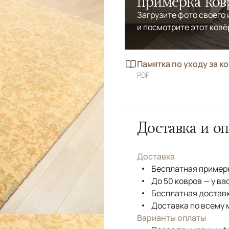
примерка ков
Загрузите фото своего
и посмотрите этот ковё
Памятка по уходу за к
PDF
Доставка и оп
Доставка
Бесплатная примерк
До 50 ковров — у ва
Бесплатная доставк
Доставка по всему 
Варианты оплаты