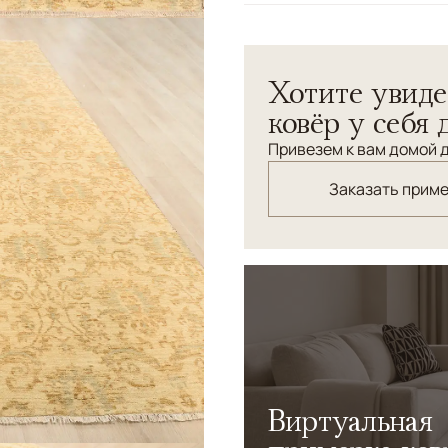
Узоры
Растительный
Ковер "Арабески" изготовл
Хотите увиде
ковёр у себя 
Привезем к вам домой д
Заказать прим
Виртуальная