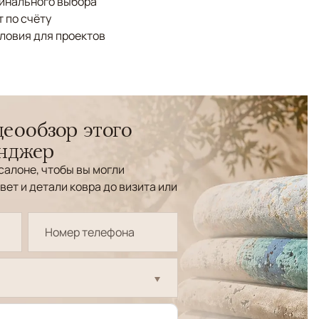
финального выбора
 по счёту
ловия для проектов
еообзор этого
енджер
салоне, чтобы вы могли
вет и детали ковра до визита или