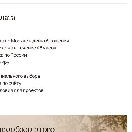
лата
а по Москве в день обращения
с дома в течение 48 часов
а по России
миру
финального выбора
 по счёту
ловия для проектов
еообзор этого