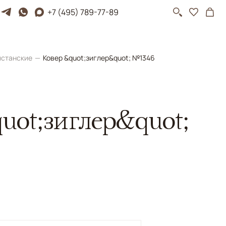
+7 (495) 789-77-89
истанские
Ковер &quot;зиглер&quot; №1346
uot;зиглер&quot;