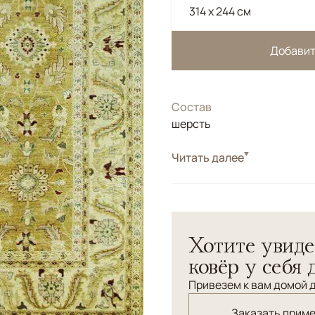
314 x 244 см
Добавит
Состав
шерсть
Читать далее
Афганский ковер.</br>Шер
технологии.</br> Натурал
Хотите увиде
ковёр у себя 
Привезем к вам домой д
Заказать прим