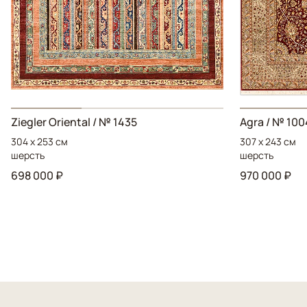
Ziegler Oriental / № 1435
Agra / № 100
304 x 253 см
307 x 243 см
шерсть
шерсть
698 000 ₽
970 000 ₽