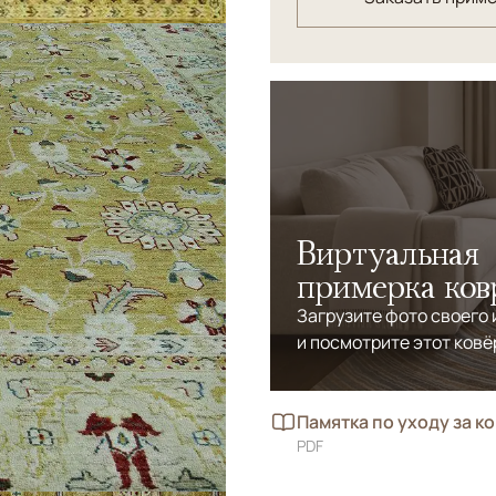
Виртуальная
примерка ков
Загрузите фото своего
и посмотрите этот ковё
Памятка по уходу за к
PDF