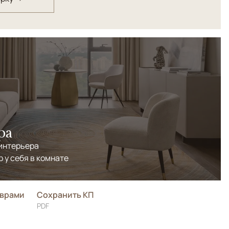
ра
 интерьера
р у себя в комнате
оврами
Сохранить КП
PDF