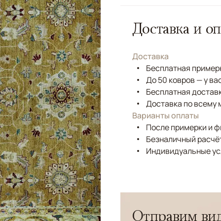
Доставка и оп
Доставка
Бесплатная примерк
До 50 ковров — у ва
Бесплатная доставк
Доставка по всему 
Варианты оплаты
После примерки и 
Безналичный расчёт
Индивидуальные ус
Отправим вид