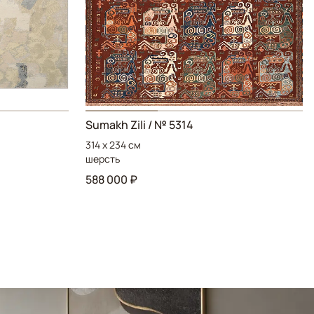
Sumakh Zili / № 5314
314 x 234 см
шерсть
588 000 ₽