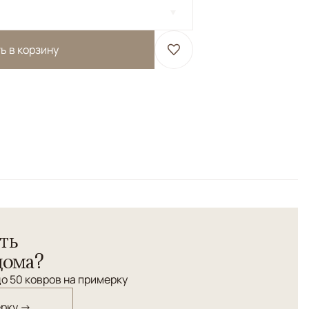
ь в корзину
сть высшей категории.</br> Соткан по старинной
ьные красители растительного происхождения.
ть
дома?
о 50 ковров на примерку
ерку →