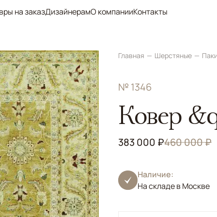
вры на заказ
Дизайнерам
О компании
Контакты
Главная
Шерстяные
Пак
№ 1346
Ковер &q
383 000 ₽
460 000 ₽
Наличие:
На складе в Москве