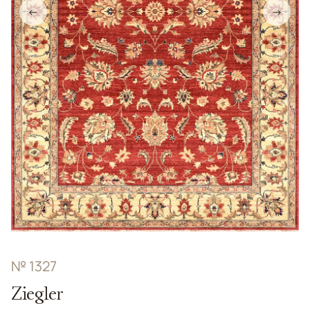
←
→
№ 1327
Ziegler