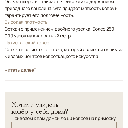
Овечья шерсть отличается высоким содержанием
природного ланолина. Это придаёт мягкость ковру и
гарантирует его долговечность.
Высокая плотность
Соткан с применением двойного узелка. Более 250
000 узлов на квадратный метр.
Пакистанский ковер
Соткан в регионе Пешавар, который является одним из
мировых центров ковроткацкого искусства.
Стиль
Читать далее
Классические
Цвета
Красный/Бордовый
Узоры
Растительный
Ковер "Зиглер" соткан по древнейшей технологии с
Хотите увидеть
использованием узелковых нитей веретенной крутки.
ковёр у себя дома?
Привезем к вам домой до 50 ковров на примерку