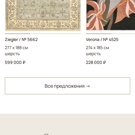
Ziegler / № 5662
Verona / № 4525
277 x 188 см
274 x 185 см
шерсть
шерсть
599 000 ₽
228 000 ₽
Все предложения →