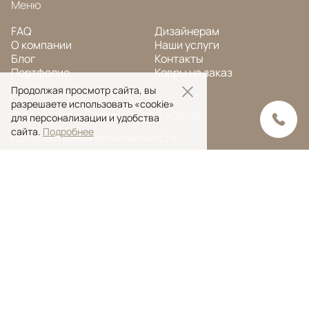
Меню
FAQ
Дизайнерам
О компании
Наши услуги
Блог
Контакты
Портфолио
Ковры на заказ
Продолжая просмотр сайта, вы
разрешаете использовать «cookie»
© Ansy Carpet Company 2005 — 2026
для персонализации и удобства
сайта.
Подробнее
Политика конфиденциальности
Поиск ковра
Поиск