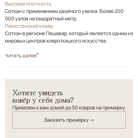
Высокая плотность
Соткан с применением двойного узелка. Более 200
000 узлов на квадратный метр.
Пакистанский ковер
Соткан в регионе Пешавар, который является одним из
мировых центров ковроткацкого искусства.
Стиль
Читать далее
Классические
Цвета
Бежевый
Узоры
Растительный
Пакистанский шерстяной ковер Ziegler создан
Хотите увидеть
вручную из натуральной шерсти и украшен тонким
ковёр у себя дома?
восточным орнаментом в светло-бежевых и
коричневых тонах. Его утончённый рисунок придаёт
Привезем к вам домой до 50 ковров на примерку
интерьеру атмосферу благородства и уюта. Такой
Заказать примерку →
ковер станет изысканным акцентом как в
классическом, так и в современном пространстве.