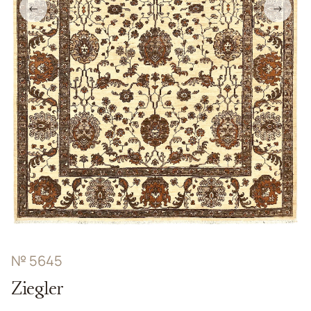
←
→
№ 5645
Ziegler