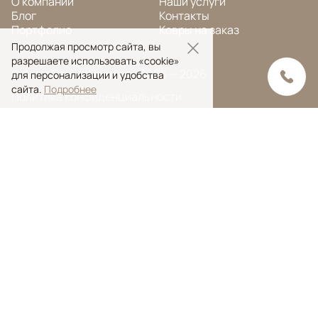
О компании
Наши услуги
Блог
Контакты
Портфолио
Ковры на заказ
Продолжая просмотр сайта, вы
разрешаете использовать «cookie»
© Ansy Carpet Company 2005 — 2026
для персонализации и удобства
сайта.
Подробнее
Политика конфиденциальности
Поиск ковра
Поиск