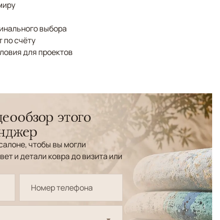
миру
финального выбора
 по счёту
ловия для проектов
еообзор этого
енджер
салоне, чтобы вы могли
вет и детали ковра до визита или