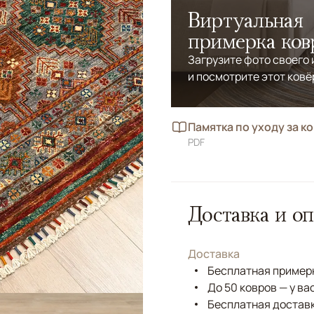
Виртуальная
примерка ков
Загрузите фото своего
и посмотрите этот ковё
Памятка по уходу за к
PDF
Доставка и оп
Доставка
Бесплатная примерк
До 50 ковров — у ва
Бесплатная доставк