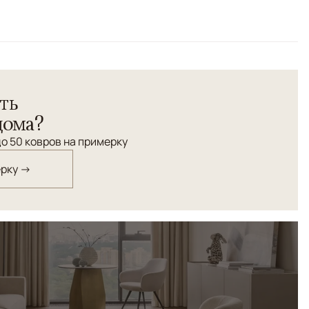
ть
дома?
о 50 ковров на примерку
ерку →