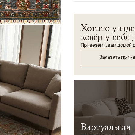
Узоры
Растительный, Геом
Хотите увиде
ковёр у себя 
Привезем к вам домой д
Заказать прим
Виртуальная