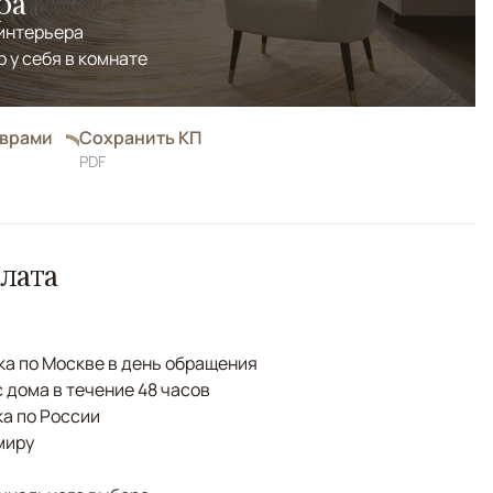
ра
 интерьера
р у себя в комнате
оврами
Сохранить КП
PDF
лата
а по Москве в день обращения
с дома в течение 48 часов
а по России
миру