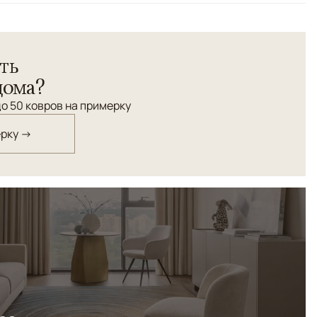
етрический
ть
дома?
о 50 ковров на примерку
ерку →