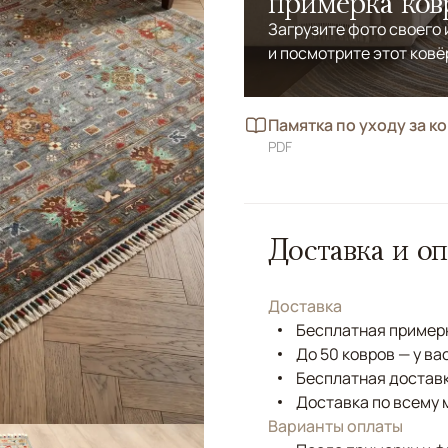
примерка ков
Загрузите фото своего
и посмотрите этот ковё
Памятка по уходу за к
PDF
Доставка и оп
Доставка
Бесплатная примерк
До 50 ковров — у ва
Бесплатная доставк
Доставка по всему 
Варианты оплаты