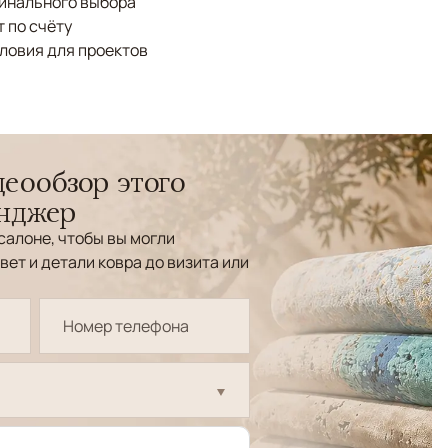
финального выбора
 по счёту
ловия для проектов
еообзор этого
енджер
салоне, чтобы вы могли
вет и детали ковра до визита или