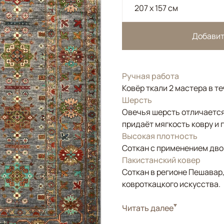
207 x 157 см
Добавит
Ручная работа
Ковёр ткали 2 мастера в т
Шерсть
Овечья шерсть отличается
придаёт мягкость ковру и 
Высокая плотность
Соткан с применением двой
Пакистанский ковер
Соткан в регионе Пешавар
ковроткацкого искусства.
Стиль
Читать далее
Классические
Цвета
Серый, Голубой, Му