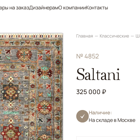
вры на заказ
Дизайнерам
О компании
Контакты
Главная
Классические
Ш
№ 4852
Saltani
325 000 ₽
Наличие:
На складе в Москве