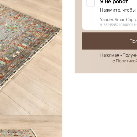
По
Нажимая «Получи
с
Политико