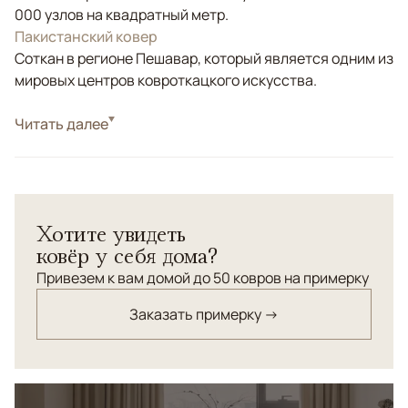
000 узлов на квадратный метр.
Пакистанский ковер
Соткан в регионе Пешавар, который является одним из
мировых центров ковроткацкого искусства.
Стиль
Читать далее
Классические
Цвета
Синий, Мультиколор
Узоры
Геометрический
Хотите увидеть
ковёр у себя дома?
Привезем к вам домой до 50 ковров на примерку
Заказать примерку →