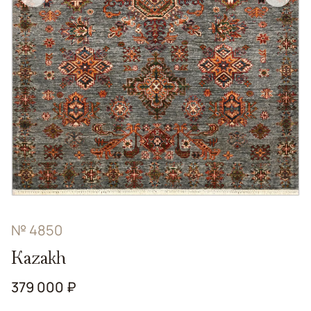
№ 4850
Kazakh
379 000 ₽