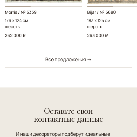
Morris / № 5339
Bijar / № 5680
176 x 124 см
183 x 125 см
шерсть
шерсть
262 000 ₽
263 000 ₽
Все предложения →
Оставьте свои
контактные данные
И наши декораторы подберут идеальные