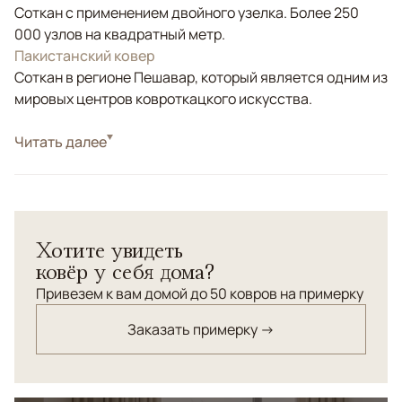
Соткан с применением двойного узелка. Более 250
000 узлов на квадратный метр.
Пакистанский ковер
Соткан в регионе Пешавар, который является одним из
мировых центров ковроткацкого искусства.
Стиль
Читать далее
Классические
Бежевый, Коричневый/Терракотовый,
Цвета
Мультиколор
Узоры
Растительный, Геометрический
Хотите увидеть
ковёр у себя дома?
Привезем к вам домой до 50 ковров на примерку
Заказать примерку →