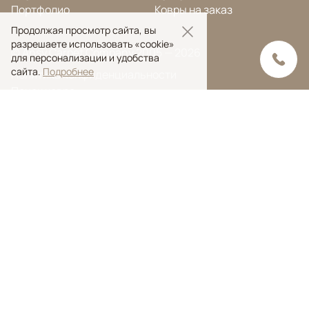
Портфолио
Ковры на заказ
Продолжая просмотр сайта, вы
разрешаете использовать «cookie»
© Ansy Carpet Company 2005 — 2026
для персонализации и удобства
сайта.
Подробнее
Политика конфиденциальности
Поиск ковра
Поиск
Ansy Сarpet Сompany