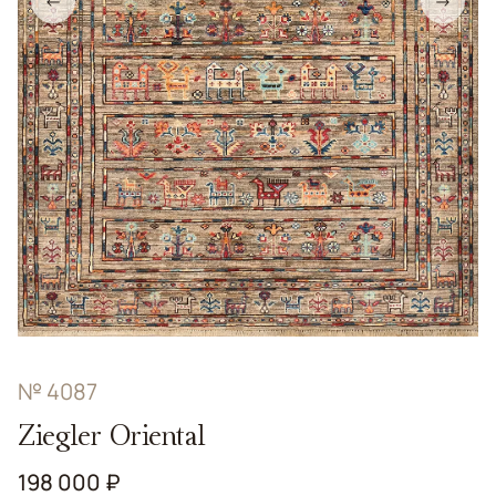
←
→
№ 4087
Ziegler Oriental
198 000 ₽