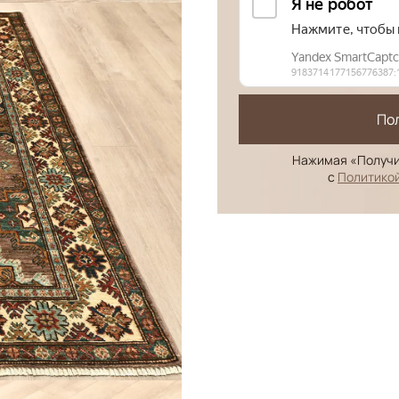
По
Нажимая «Получи
с
Политико