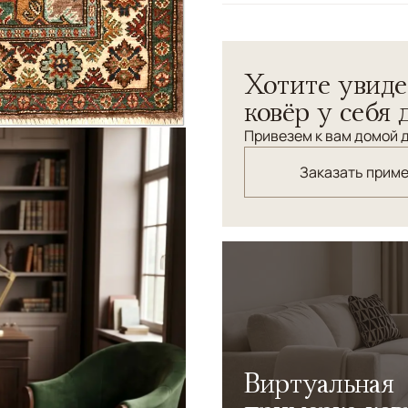
Узоры
Геометрический
Хотите увиде
ковёр у себя 
Привезем к вам домой д
Заказать прим
Виртуальная