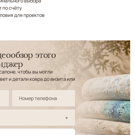
финального выбора
 по счёту
ловия для проектов
еообзор этого
енджер
салоне, чтобы вы могли
вет и детали ковра до визита или