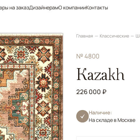
вры на заказ
Дизайнерам
О компании
Контакты
Главная
Классические
Ш
№ 4800
Kazakh
226 000 ₽
Наличие:
На складе в Москве