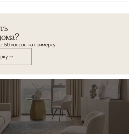
ть
дома?
о 50 ковров на примерку
ерку →