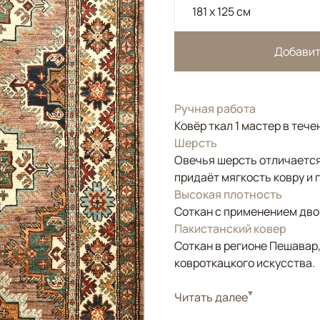
181 x 125 см
Добавит
Ручная работа
Ковёр ткал 1 мастер в тече
Шерсть
Овечья шерсть отличается
придаёт мягкость ковру и 
Высокая плотность
Соткан с применением двой
Пакистанский ковер
Соткан в регионе Пешавар
ковроткацкого искусства.
Стиль
Читать далее
Классические
Цвета
Коричневый/Террак