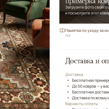
примерка ков
Загрузите фото своего
и посмотрите этот ковё
Памятка по уходу за к
PDF
Доставка и оп
Доставка
Бесплатная примерк
До 50 ковров — у ва
Бесплатная доставк
Доставка по всему 
Варианты оплаты