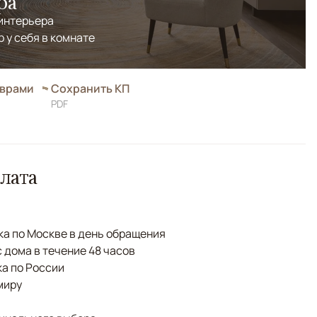
ра
 интерьера
р у себя в комнате
оврами
Сохранить КП
PDF
лата
а по Москве в день обращения
с дома в течение 48 часов
а по России
миру