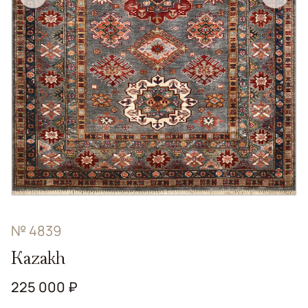
№ 4839
Kazakh
225 000 ₽