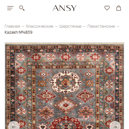
Главная
Классические
Шерстяные
Пакистанские
Kazakh №4839
←
→