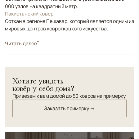
000 узлов на квадратный метр.
Пакистанский ковер
Соткан в регионе Пешавар, который является одним из
мировых центров ковроткацкого искусства.
Стиль
Читать далее
Классические
Цвета
Серый, Мультиколор
Узоры
Геометрический
Хотите увидеть
ковёр у себя дома?
Привезем к вам домой до 50 ковров на примерку
Заказать примерку →