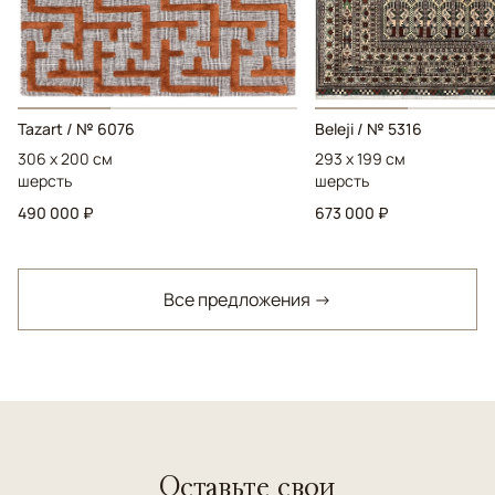
Tazart / № 6076
Beleji / № 5316
306 x 200 см
293 x 199 см
шерсть
шерсть
490 000 ₽
673 000 ₽
Все предложения →
Оставьте свои