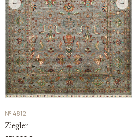
←
→
№ 4812
Ziegler