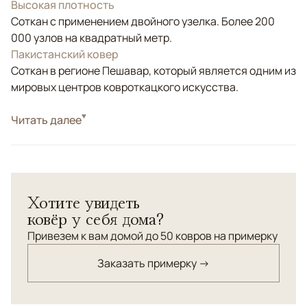
Высокая плотность
Соткан с применением двойного узелка. Более 200
000 узлов на квадратный метр.
Пакистанский ковер
Соткан в регионе Пешавар, который является одним из
мировых центров ковроткацкого искусства.
Стиль
Читать далее
Классические
Цвета
Серый, Голубой, Бирюзовый
Узоры
Растительный
Хотите увидеть
ковёр у себя дома?
Привезем к вам домой до 50 ковров на примерку
Заказать примерку →