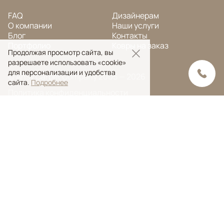
FAQ
Дизайнерам
О компании
Наши услуги
Блог
Контакты
Портфолио
Ковры на заказ
Продолжая просмотр сайта, вы
разрешаете использовать «cookie»
для персонализации и удобства
© Ansy Carpet Company 2005 — 2026
сайта.
Подробнее
Политика конфиденциальности
Поиск ковра
Поиск