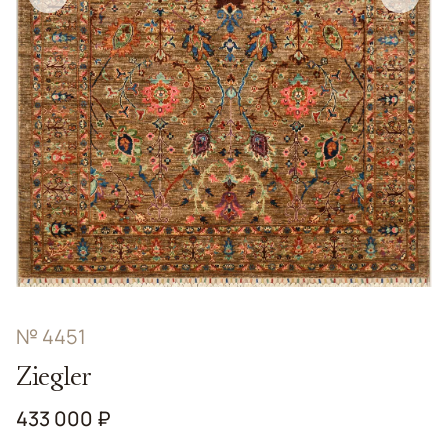
№ 4451
Ziegler
433 000 ₽