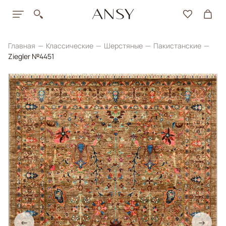
Главная
Классические
Шерстяные
Пакистанские
Ziegler №4451
←
→