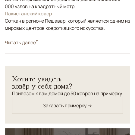
000 узлов на квадратный метр.
Пакистанский ковер
Соткан в регионе Пешавар, который является одним из
мировых центров ковроткацкого искусства.
Стиль
Читать далее
Классические
Цвета
Серый, Оливковый, Мультиколор
Узоры
Растительный
Хотите увидеть
ковёр у себя дома?
Привезем к вам домой до 50 ковров на примерку
Заказать примерку →