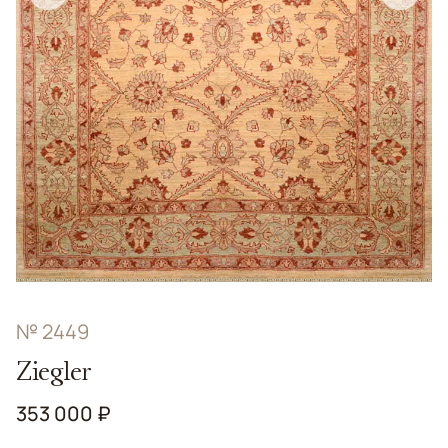
№ 2449
Ziegler
353 000 ₽