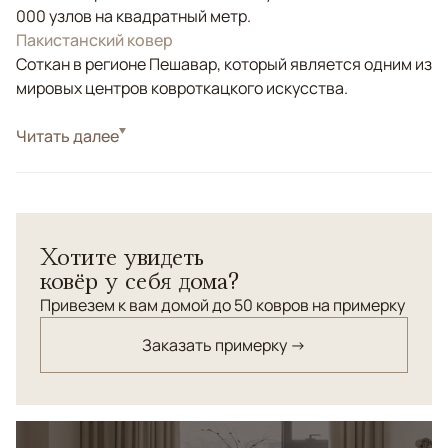
000 узлов на квадратный метр.
Пакистанский ковер
Соткан в регионе Пешавар, который является одним из
мировых центров ковроткацкого искусства.
Стиль
Читать далее
Классические
Цвета
Желтый, Бежевый, Золотой
Узоры
Растительный
Шерстяной ковер "Зиглер" соткан с использованием
Хотите увидеть
натуральных красителей.
ковёр у себя дома?
Привезем к вам домой до 50 ковров на примерку
Заказать примерку →