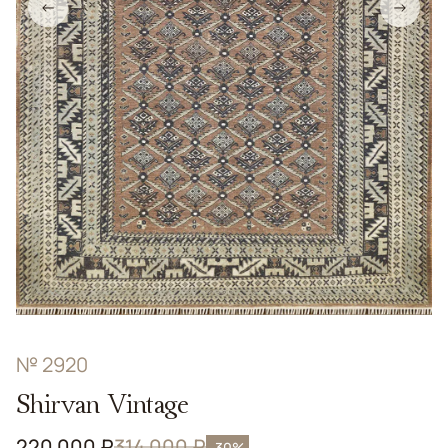
←
→
№ 2920
Shirvan Vintage
220 000 ₽
314 000 ₽
-30%