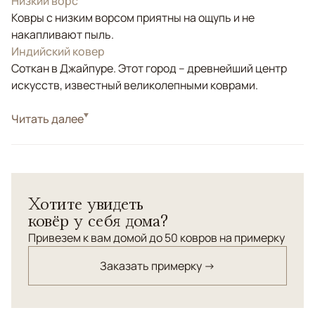
Низкий ворс
Ковры с низким ворсом приятны на ощупь и не
накапливают пыль.
Индийский ковер
Соткан в Джайпуре. Этот город – древнейший центр
искусств, известный великолепными коврами.
Стиль
Читать далее
Классические
Ковер с кавказским орнаментом выполнен в бледных
тонах и обработан специальной технологией
прижигания ворса горячими камнями для придания
Хотите увидеть
винтажности. Соткан по заказу ANSY в Джайпуре.
ковёр у себя дома?
Привезем к вам домой до 50 ковров на примерку
Заказать примерку →