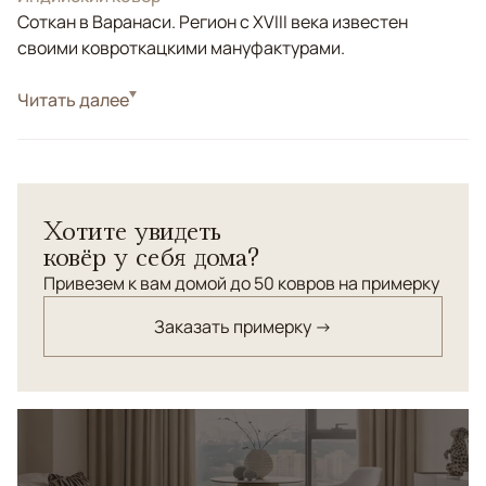
Соткан в Варанаси. Регион с XVIII века известен
своими ковроткацкими мануфактурами.
Стиль
Читать далее
Современные
Цвета
Коричневый/Терракотовый
Узоры
Без узора
Хотите увидеть
ковёр у себя дома?
Привезем к вам домой до 50 ковров на примерку
Заказать примерку →