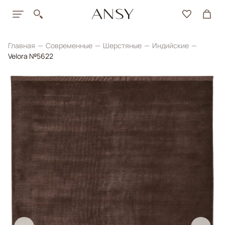
Главная
Современные
Шерстяные
Индийские
Velora №5622