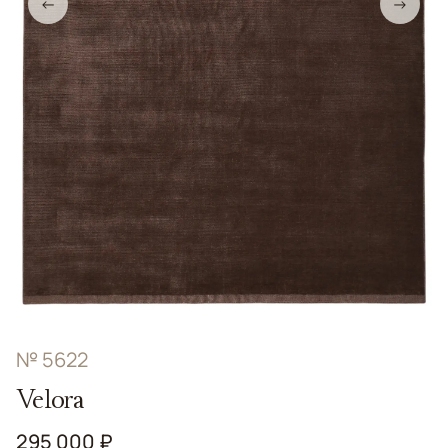
←
→
№ 5622
Velora
295 000 ₽