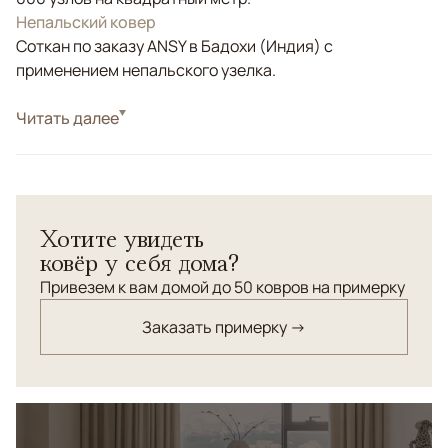
Непальский ковер
Соткан по заказу ANSY в Бадохи (Индия) с
применением непальского узелка.
Стиль
Читать далее
Классические
Цвета
Красный/Бордовый
Узоры
Растительный
Дизайнерский ковер с растительным орнаментом с
Хотите увидеть
винтажными "пятнами" создаст в домашнем дизайне
ковёр у себя дома?
нечто впечатляющее.
Привезем к вам домой до 50 ковров на примерку
Заказать примерку →