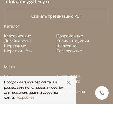
info@ansygallery.ru
Скачать презентацию PDF
Каталог
Классические
Современные
Дизайнерские
Килимы и сумахи
Шерстяные
Шёлковые
Шерсть и шёлк
Безворсовые
Меню
FAQ
Дизайнерам
О компании
Наши услуги
Продолжая просмотр сайта, вы
Блог
Контакты
разрешаете использовать «cookie»
Портфолио
Ковры на заказ
для персонализации и удобства
сайта.
Подробнее
© Ansy Carpet Company 2005 — 2026