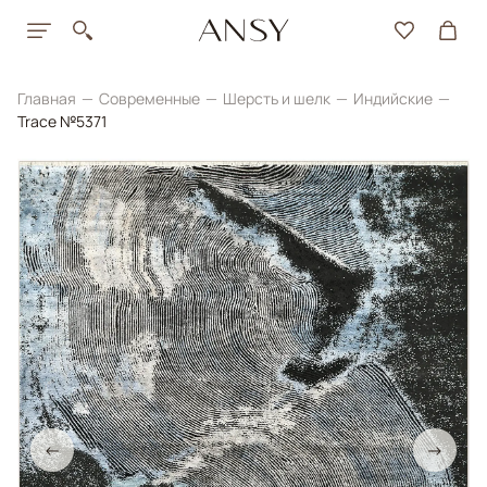
Главная
Современные
Шерсть и шелк
Индийские
Trace №5371
←
→