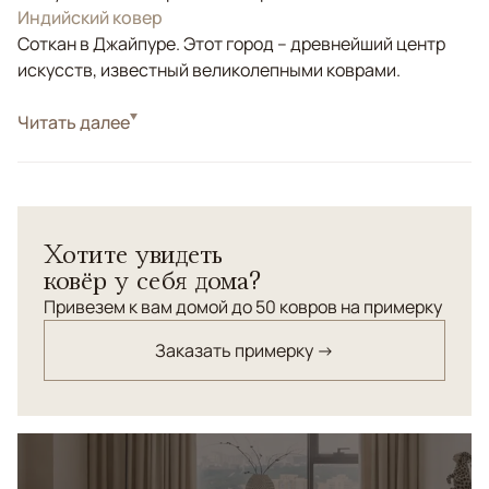
Индийский ковер
Соткан в Джайпуре. Этот город – древнейший центр
искусств, известный великолепными коврами.
Стиль
Читать далее
Современные
Цвета
Серый, Голубой, Черный/Темносиний
Узоры
Абстрактный
Хотите увидеть
ковёр у себя дома?
Привезем к вам домой до 50 ковров на примерку
Заказать примерку →