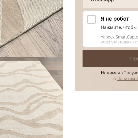
По
Нажимая «Получи
с
Политико