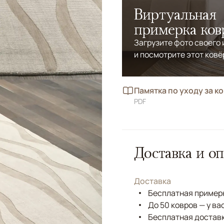
Виртуальная
примерка ков
Загрузите фото своего
и посмотрите этот ковё
Памятка по уходу за к
PDF
Доставка и оп
Доставка
Бесплатная примерк
До 50 ковров — у ва
Бесплатная доставк