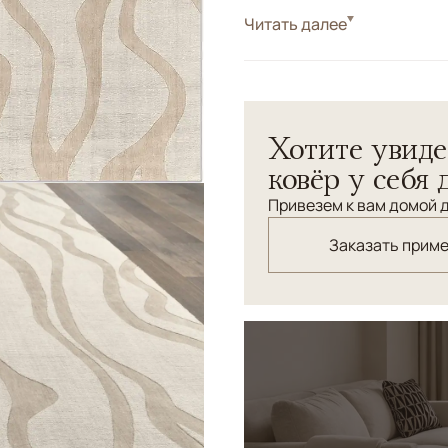
Стиль
Читать далее
Современные
Цвета
Бежевый
Узоры
Абстрактный
Хотите увиде
ковёр у себя 
Привезем к вам домой д
Заказать прим