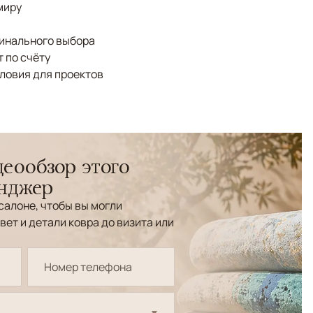
миру
финального выбора
 по счёту
ловия для проектов
еообзор этого
енджер
салоне, чтобы вы могли
вет и детали ковра до визита или