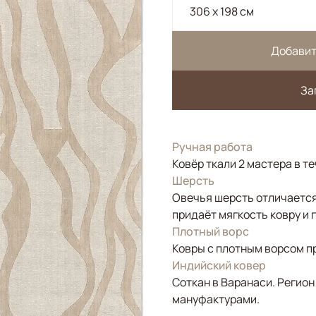
306 x 198 см
Добавит
За
Ручная работа
Ковёр ткали 2 мастера в т
Шерсть
Овечья шерсть отличается
придаёт мягкость ковру и 
Плотный ворс
Ковры с плотным ворсом п
Индийский ковер
Соткан в Варанаси. Регион
мануфактурами.