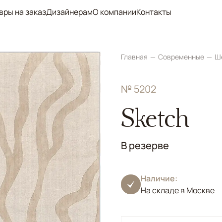
вры на заказ
Дизайнерам
О компании
Контакты
Главная
Современные
Ш
№ 5202
Sketch
В резерве
Наличие:
На складе в Москве