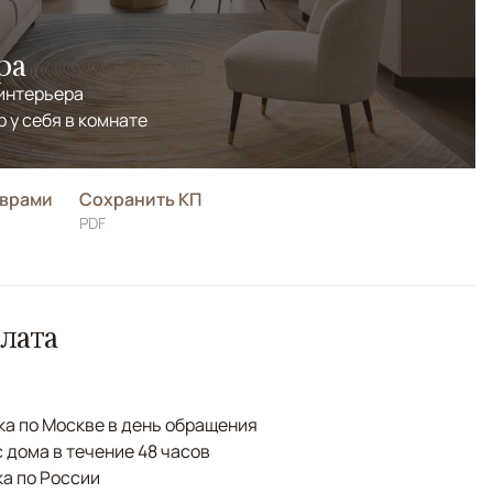
ра
 интерьера
р у себя в комнате
оврами
Сохранить КП
PDF
лата
а по Москве в день обращения
с дома в течение 48 часов
а по России