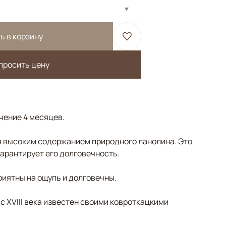
ь в корзину
просить цену
ечение 4 месяцев.
 высоким содержанием природного ланолина. Это
гарантирует его долговечность.
риятны на ощупь и долговечны.
 с XVIII века известен своими ковроткацкими