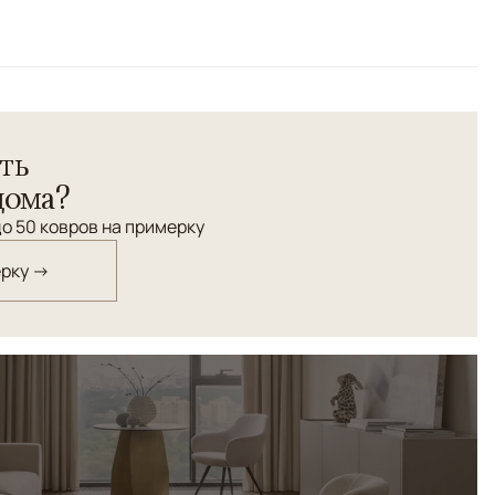
ть
дома?
о 50 ковров на примерку
ерку →