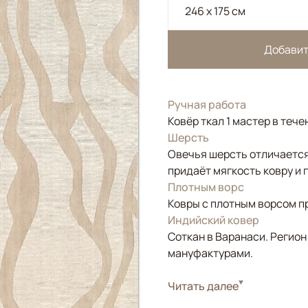
246 x 175 см
Добавит
Ручная работа
Ковёр ткал 1 мастер в тече
Шерсть
Овечья шерсть отличается
придаёт мягкость ковру и 
Плотным ворс
Ковры с плотным ворсом п
Индийский ковер
Соткан в Варанаси. Регион
мануфактурами.
Стиль
Читать далее
Современные
Цвета
Белый/Сливочный, 