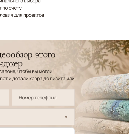
финального выбора
 по счёту
ловия для проектов
еообзор этого
енджер
салоне, чтобы вы могли
вет и детали ковра до визита или