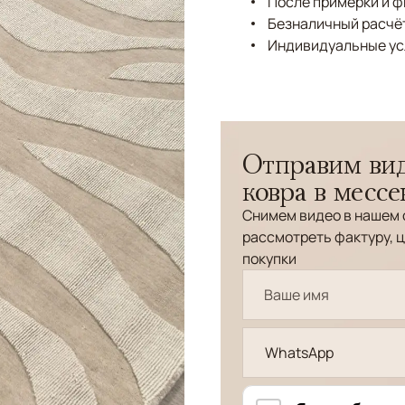
После примерки и 
Безналичный расчёт
Индивидуальные ус
Отправим вид
ковра в месс
Снимем видео в нашем 
рассмотреть фактуру, ц
покупки
WhatsApp