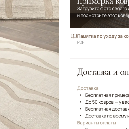
примерка ков
Загрузите фото своего
и посмотрите этот ковё
Памятка по уходу за к
PDF
Доставка и оп
Доставка
Бесплатная примерк
До 50 ковров — у ва
Бесплатная доставк
Доставка по всему 
Варианты оплаты