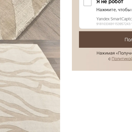
По
Нажимая «Получи
с
Политико