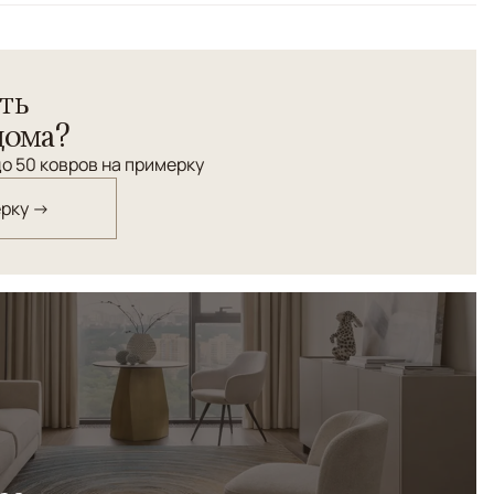
ть
дома?
о 50 ковров на примерку
ерку →