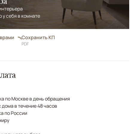
ра
 интерьера
р у себя в комнате
оврами
Сохранить КП
PDF
лата
а по Москве в день обращения
с дома в течение 48 часов
а по России
миру