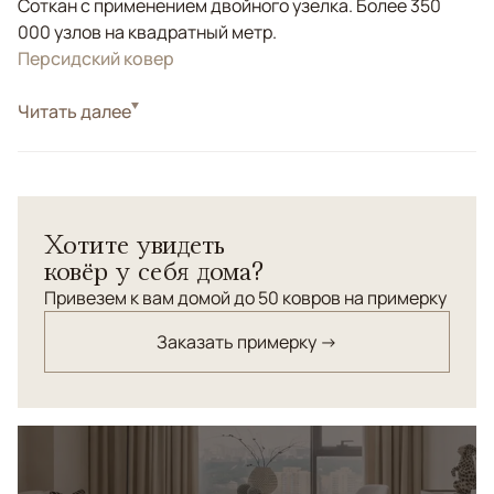
Соткан с применением двойного узелка. Более 350
000 узлов на квадратный метр.
Персидский ковер
Стиль
Читать далее
Классические
Хотите увидеть
ковёр у себя дома?
Привезем к вам домой до 50 ковров на примерку
Заказать примерку →