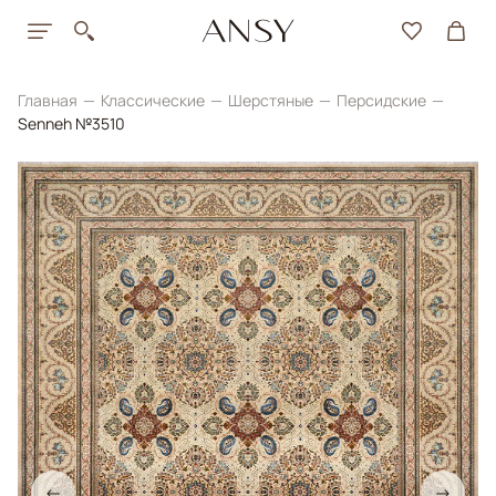
Главная
Классические
Шерстяные
Персидские
Senneh №3510
←
→