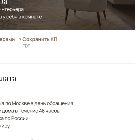
ра
 интерьера
р у себя в комнате
оврами
Сохранить КП
PDF
лата
а по Москве в день обращения
с дома в течение 48 часов
а по России
миру