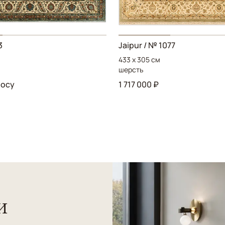
3
Jaipur / № 1077
433 x 305 см
шерсть
росу
1 717 000 ₽
и