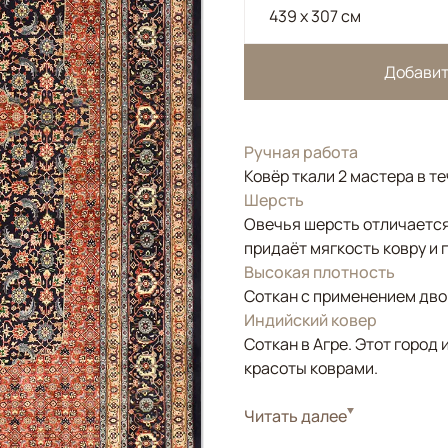
439 x 307 см
Добавит
Ручная работа
Ковёр ткали 2 мастера в т
Шерсть
Овечья шерсть отличается
придаёт мягкость ковру и 
Высокая плотность
Соткан с применением двой
Индийский ковер
Соткан в Агре. Этот горо
красоты коврами.
Стиль
Читать далее
Классические
Цвета
Красный/Бордовый, 