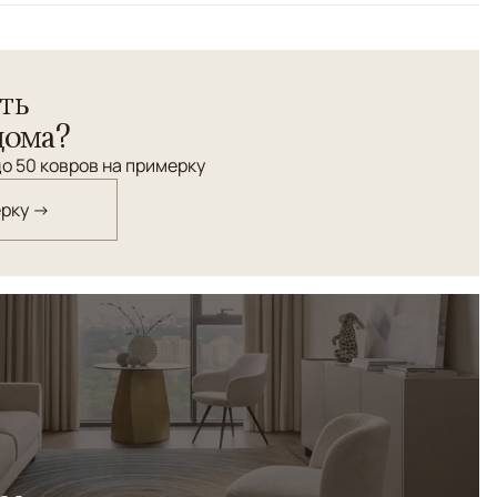
етрический
ий ковер с центральным медальоном. Древний
ть
з", повтор выполнен в Агре.
дома?
о 50 ковров на примерку
ерку →