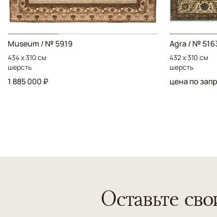
Museum / № 5919
Agra / № 516
434 x 310 см
432 x 310 см
шерсть
шерсть
1 885 000 ₽
цена по зап
Оставьте сво