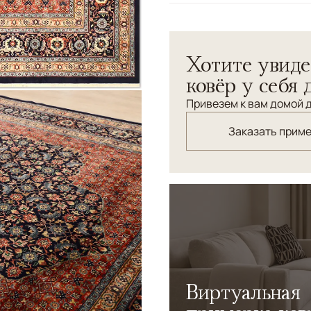
Узоры
Растительный, Геом
Великолепный классическ
Хотите увиде
персидский орнамент "Шира
ковёр у себя 
Привезем к вам домой д
Заказать прим
Виртуальная