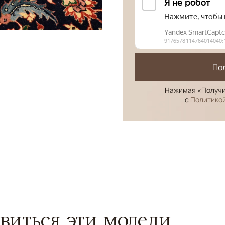
По
Нажимая «Получи
с
Политико
виться эти модели