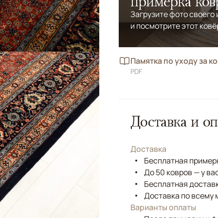
примерка ков
Загрузите фото своего
и посмотрите этот ковё
Памятка по уходу за к
PDF
Доставка и оп
Доставка
Бесплатная примерк
До 50 ковров — у ва
Бесплатная доставк
Доставка по всему 
Варианты оплаты