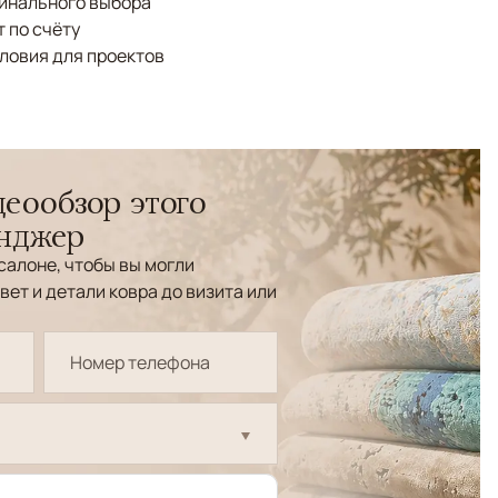
финального выбора
 по счёту
ловия для проектов
еообзор этого
енджер
салоне, чтобы вы могли
вет и детали ковра до визита или