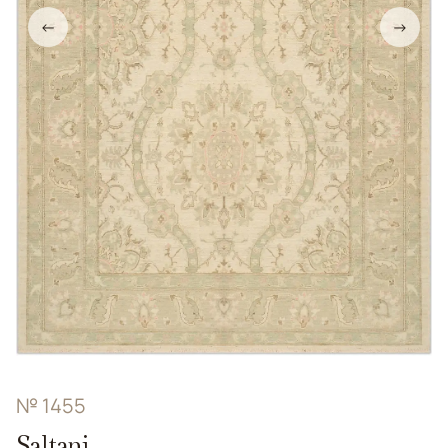
←
→
№ 1455
Saltani