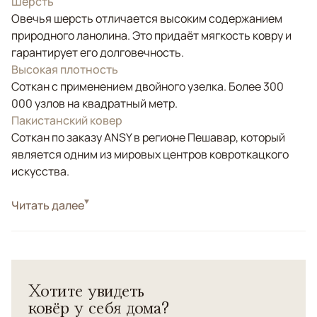
Шерсть
Овечья шерсть отличается высоким содержанием
природного ланолина. Это придаёт мягкость ковру и
гарантирует его долговечность.
Высокая плотность
Соткан с применением двойного узелка. Более 300
000 узлов на квадратный метр.
Пакистанский ковер
Соткан по заказу ANSY в регионе Пешавар, который
является одним из мировых центров ковроткацкого
искусства.
Стиль
Читать далее
Классические
Цвета
Белый/Сливочный, Бежевый
Узоры
Растительный
Ковер из эксклюзивной коллекции "Салтани" редких
Хотите увидеть
холодных оттенков. Соткан из шерсти высшего
ковёр у себя дома?
качества с соблюдением старинной технологии