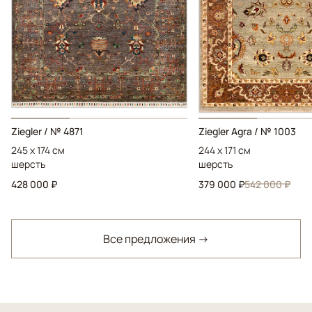
Ziegler / № 4871
Ziegler Agra / № 1003
245 x 174 см
244 x 171 см
шерсть
шерсть
428 000 ₽
379 000 ₽
542 000 ₽
Все предложения →