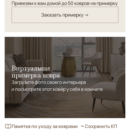
ручного ковроткачества. Низкостриженный ворс,
Привезем к вам домой до 50 ковров на примерку
натуральные красители.
Заказать примерку →
Виртуальная
примерка ковра
Загрузите фото своего интерьера
и посмотрите этот ковёр у себя в комнате
Памятка по уходу за коврами
Сохранить КП