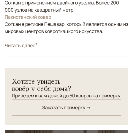
Соткан с применением двойного узелка. Более 200
000 узлов на квадратный метр.
Пакистанский ковер
Соткан в регионе Пешавар, который является одним из
мировых центров ковроткацкого искусства.
Стиль
Читать далее
Классические
Цвета
Розовый
Узоры
Растительный
Пакистанский шерстяной ковер Ziegler выделяется
Хотите увидеть
необычной розовой палитрой и тонким растительным
ковёр у себя дома?
орнаментом, выполненным вручную. Его мягкие
оттенки и изысканный рисунок придают интерьеру
Привезем к вам домой до 50 ковров на примерку
атмосферу легкости, уюта и оригинальной
Заказать примерку →
элегантности. Такой ковер станет ярким акцентом в
гостиной, спальне или кабинете.