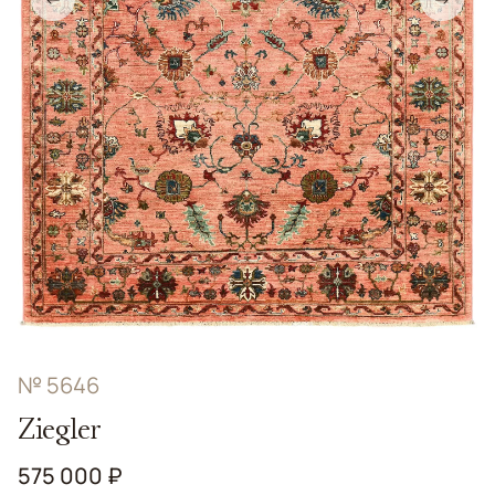
№ 5646
Ziegler
575 000 ₽