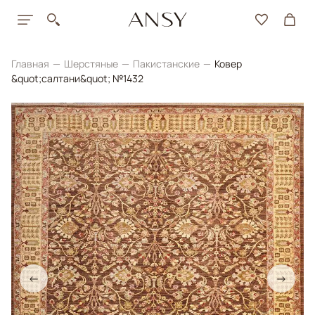
Главная
Шерстяные
Пакистанские
Ковер
&quot;салтани&quot; №1432
←
→