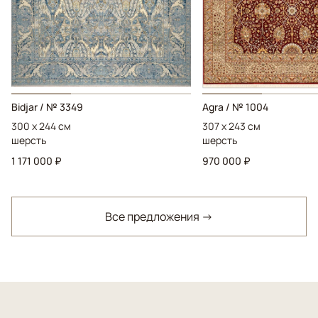
Bidjar / № 3349
Agra / № 1004
300 x 244 см
307 x 243 см
шерсть
шерсть
1 171 000 ₽
970 000 ₽
Все предложения →