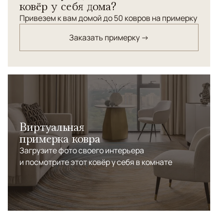
ковёр у себя дома?
узлов для данного типа ковров. </br> Натуральные
красители. </br> Шерсть высшей категории
Привезем к вам домой до 50 ковров на примерку
Заказать примерку →
Виртуальная
примерка ковра
Загрузите фото своего интерьера
и посмотрите этот ковёр у себя в комнате