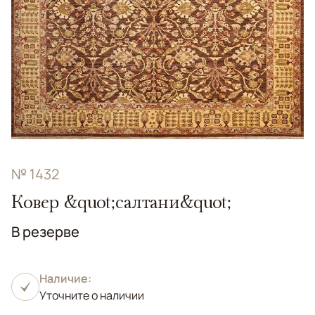
№ 1432
Ковер &quot;салтани&quot;
В резерве
Наличие:
Уточните о наличии