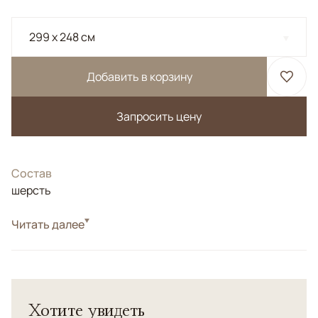
299 x 248 см
Добавить в корзину
Запросить цену
Состав
шерсть
Читать далее
Белый/Сливочный, Коричневый/Терракотовый,
Цвета
Мультиколор
Узоры
Растительный
Ковер из коллекции "Салтани".</br> Соткан по заказу
Хотите увидеть
галереи в Пешаваре. </br> Высочайшая плотность