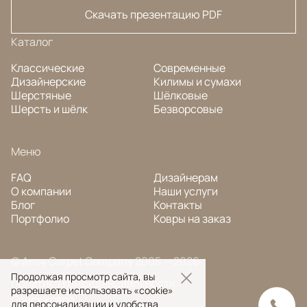
Скачать презентацию PDF
Каталог
Классические
Современные
Дизайнерские
Килимы и сумахи
Шерстяные
Шёлковые
Шерсть и шёлк
Безворсовые
Меню
FAQ
Дизайнерам
О компании
Наши услуги
Блог
Контакты
Портфолио
Ковры на заказ
© Ansy Carpet Company 2005 — 2026
Продолжая просмотр сайта, вы
Политика конфиденциальности
разрешаете использовать «cookie»
Поиск ковра
для персонализации и удобства