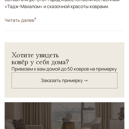
«Тадж-Махалом» и сказочной красоты коврами.
Стиль
Читать далее
Классические
Цвета
Белый/Сливочный, Бежевый
Узоры
Растительный
Ковер "Арабески"соткан по нашему заказу из
Хотите увидеть
новозеландская шерсть высшей категории.
ковёр у себя дома?
Привезем к вам домой до 50 ковров на примерку
Заказать примерку →