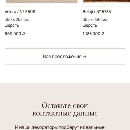
Velora / № 5609
Beleji / № 5735
350 x 253 см
355 x 256 см
шерсть
шерсть
669 000 ₽
1 188 000 ₽
Все предложения →
Оставьте свои
контактные данные
И наши декораторы подберут идеальные