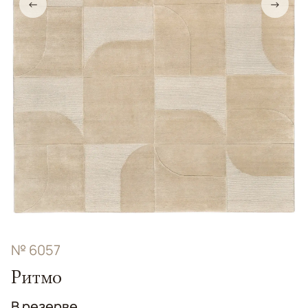
←
→
№ 6057
Ритмо
В резерве