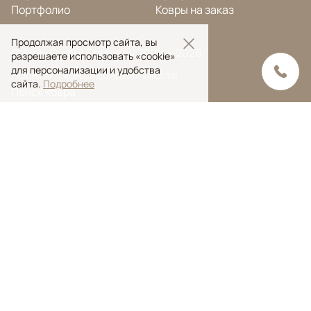
Портфолио
Ковры на заказ
Продолжая просмотр сайта, вы
© Ansy Carpet Company 2005 — 2026
разрешаете использовать «cookie»
для персонализации и удобства
Политика конфиденциальности
сайта.
Подробнее
Поиск ковра
Поиск
Ansy Сarpet Сompany