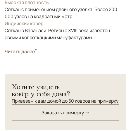
Высокая плотность
Соткан с применением двойного узелка. Более 200
000 узлов на квадратный метр.
Индийский ковер
Соткан в Варанаси. Регион с XVIII века известен
своими ковроткацкими мануфактурами.
Стиль
Читать далее
Современные
Цвета
Бежевый
Узоры
Геометрический
Однотонный ковер ручной работы Ritmo со сложной
Хотите увидеть
текстурой ворса и выстрижкой с эффектом 3D придаст
ковёр у себя дома?
"глубины" интерьеру в современном стиле. Ковер
соткан из натуральной премиальной новозеландской
Привезем к вам домой до 50 ковров на примерку
шерсти.
Заказать примерку →