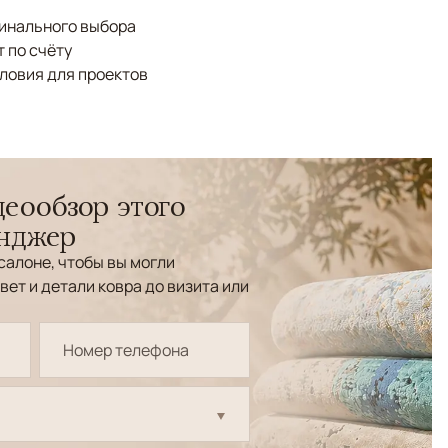
финального выбора
 по счёту
ловия для проектов
еообзор этого
енджер
салоне, чтобы вы могли
вет и детали ковра до визита или