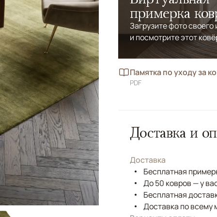
примерка ков
Загрузите фото своего
и посмотрите этот ковё
Памятка по уходу за к
PDF
Доставка и оп
Доставка
Бесплатная примерк
До 50 ковров — у ва
Бесплатная доставк
Доставка по всему 