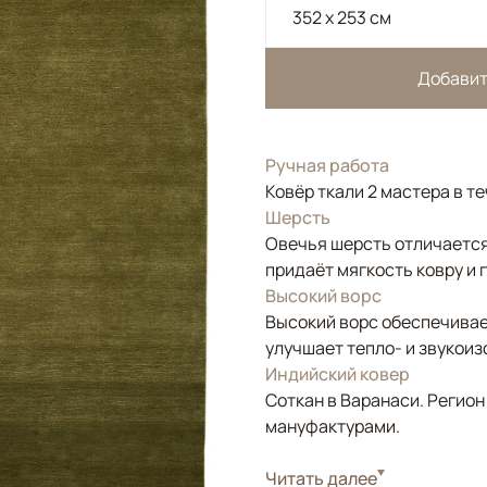
352 x 253 см
Добавит
Ручная работа
Ковёр ткали 2 мастера в т
Шерсть
Овечья шерсть отличается
придаёт мягкость ковру и 
Высокий ворс
Высокий ворс обеспечивае
улучшает тепло- и звукои
Индийский ковер
Соткан в Варанаси. Регион
мануфактурами.
Стиль
Читать далее
Современные