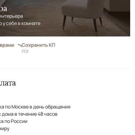
ра
 интерьера
р у себя в комнате
оврами
Сохранить КП
PDF
лата
а по Москве в день обращения
с дома в течение 48 часов
а по России
миру