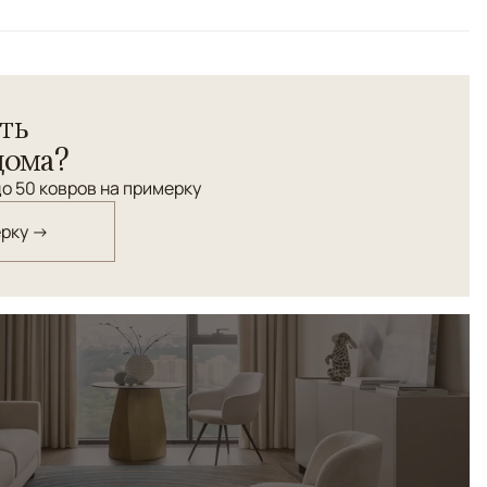
й
нохромные ковры ручной работы из натуральной шерсти с
ть
одом оттенков и высоким ворсом. Плавное растворение
хность создают ощущение глубины, уюта и визуального
дома?
ополняя современные интерьеры.
о 50 ковров на примерку
ерку →