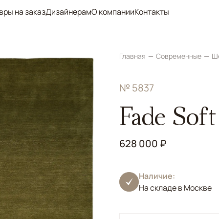
вры на заказ
Дизайнерам
О компании
Контакты
Главная
Современные
Ш
№ 5837
Fade Soft
628 000 ₽
Наличие:
На складе в Москве