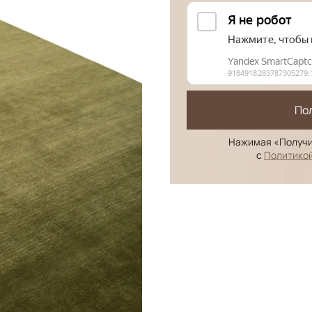
По
Нажимая «Получи
с
Политико