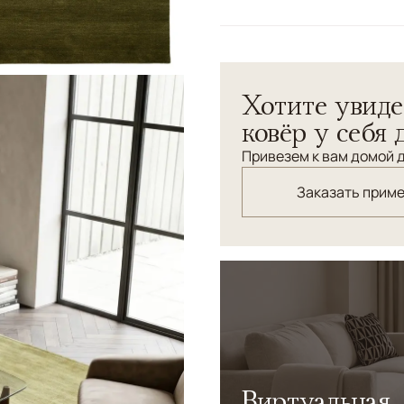
Цвета
Зеленый, Оливковы
Узоры
Без узора
Коллекция Fade Soft — мо
Хотите увиде
мягким градиентным перех
цвета и тактильная повер
ковёр у себя 
спокойствия, органично д
Привезем к вам домой д
Заказать прим
Виртуальная