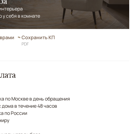
ра
 интерьера
р у себя в комнате
оврами
Сохранить КП
PDF
лата
а по Москве в день обращения
с дома в течение 48 часов
а по России
миру