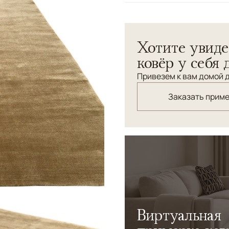
Узоры
Без узора
Однотонный ковер ручной 
Хотите увиде
ангорской козы. Без вычур
интерьеру вашей спальни.
ковёр у себя 
Привезем к вам домой д
Заказать прим
Виртуальная