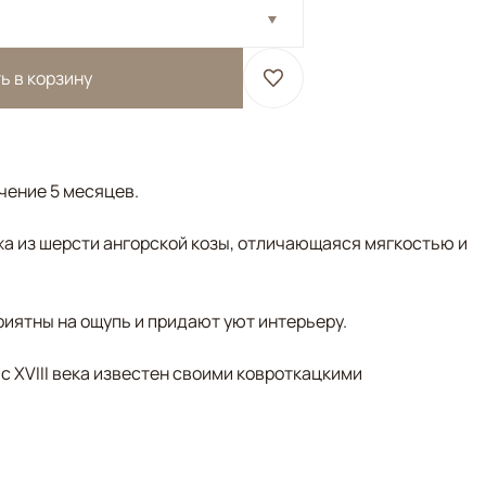
ь в корзину
ечение 5 месяцев.
а из шерсти ангорской козы, отличающаяся мягкостью и
риятны на ощупь и придают уют интерьеру.
 с XVIII века известен своими ковроткацкими
ый/Терракотовый