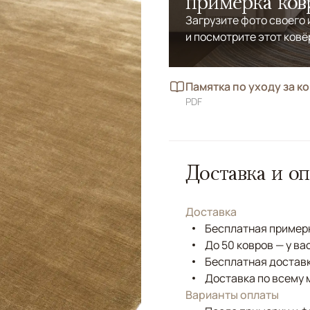
примерка ков
Загрузите фото своего
и посмотрите этот ковё
Памятка по уходу за к
PDF
Доставка и оп
Доставка
Бесплатная примерк
До 50 ковров — у ва
Бесплатная доставк
Доставка по всему 
Варианты оплаты