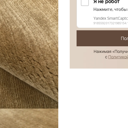
По
Нажимая «Получи
с
Политико