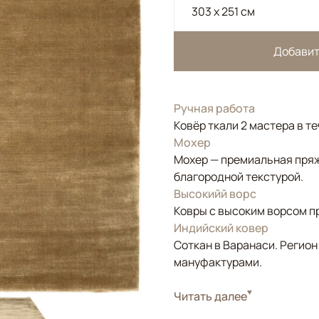
303 x 251 см
Добавит
Ручная работа
Ковёр ткали 2 мастера в т
Мохер
Мохер — премиальная пряж
благородной текстурой.
Высокийй ворс
Ковры с высоким ворсом п
Индийский ковер
Соткан в Варанаси. Регион
мануфактурами.
Стиль
Читать далее
Современные
Цвета
Бежевый, Коричнев