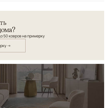
работы Pure Mohair соткан из премиальной шерсти
ть
ности и пафоса, привнесёт уюта, изысканности и статуса
дома?
о 50 ковров на примерку
ерку →