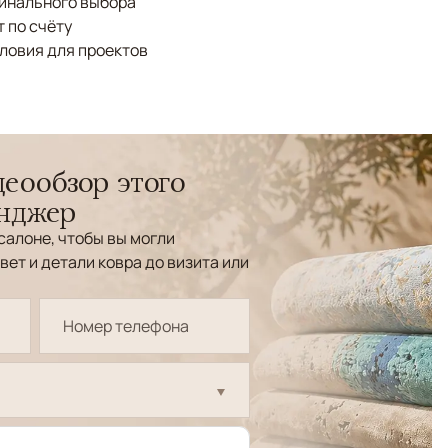
финального выбора
 по счёту
ловия для проектов
еообзор этого
енджер
салоне, чтобы вы могли
вет и детали ковра до визита или