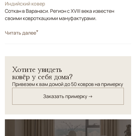
Индийский ковер
Соткан в Варанаси. Регион с XVIII века известен
своими ковроткацкими мануфактурами.
Стиль
Читать далее
Современные
Цвета
Бежевый, Серый
Узоры
Без узора
Однотонный ковер ручной работы Pure Mohair соткан
Хотите увидеть
из премиальной шерсти ангорской козы. Без
ковёр у себя дома?
вычурности и пафоса, привнесёт уюта, изысканности и
статуса интерьеру вашей спальни.
Привезем к вам домой до 50 ковров на примерку
Заказать примерку →