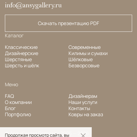
info@ansygallery.ru
Скачать презентацию PDF
Каталог
Классические
Современные
Дизайнерские
Килимы и сумахи
Шерстяные
Шёлковые
Шерсть и шёлк
Безворсовые
Меню
FAQ
Дизайнерам
О компании
Наши услуги
Блог
Контакты
Портфолио
Ковры на заказ
© Ansy Carpet Company 2005 — 2026
Продолжая просмотр сайта, вы