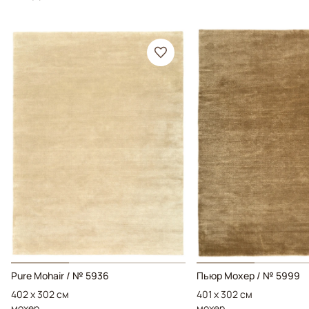
Pure Mohair / № 5936
Пьюр Мохер / № 5999
402 x 302 см
401 x 302 см
мохер
мохер