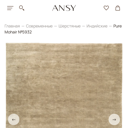
Главная
Современные
Шерстяные
Индийские
Pure
Mohair №5932
←
→