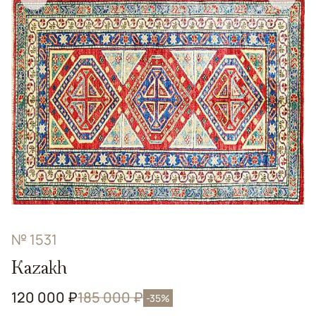
№ 1531
Kazakh
120 000 ₽
185 000 ₽
-35%