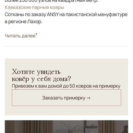
Более 250 000 узлов на квадратный метр.
Кавказские парные ковры
Сотканы по заказу ANSY на пакистанской мануфактуре
в регионе Лахор.
Стиль
Читать далее
Классические
Ковры cотканы с соблюдением старинной технологии:
нити веретеной крутки, двойной узел, натуральные
красители, шерсть высшей категории.
Хотите увидеть
ковёр у себя дома?
Привезем к вам домой до 50 ковров на примерку
Заказать примерку →