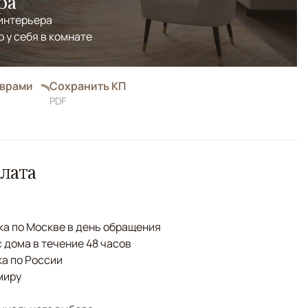
ра
 интерьера
р у себя в комнате
оврами
Сохранить КП
PDF
лата
а по Москве в день обращения
с дома в течение 48 часов
а по России
миру