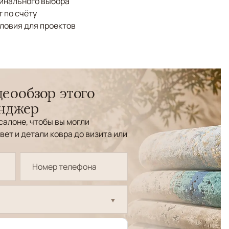
финального выбора
 по счёту
ловия для проектов
еообзор этого
енджер
салоне, чтобы вы могли
вет и детали ковра до визита или