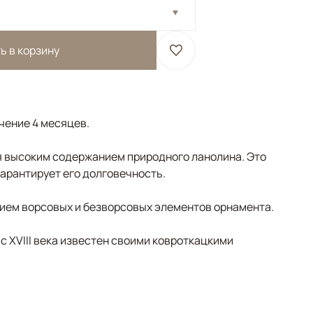
ь в корзину
ечение 4 месяцев.
 высоким содержанием природного ланолина. Это
гарантирует его долговечность.
ием ворсовых и безворсовых элементов орнамента.
 с XVIII века известен своими ковроткацкими
ый/Терракотовый