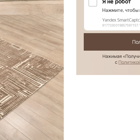
По
Нажимая «Получи
с
Политико