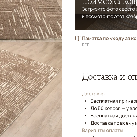
примерка ков
Загрузите фото своего
и посмотрите этот ковё
Памятка по уходу за к
PDF
Доставка и оп
Доставка
Бесплатная примерк
До 50 ковров — у ва
Бесплатная доставк
Доставка по всему 
Варианты оплаты