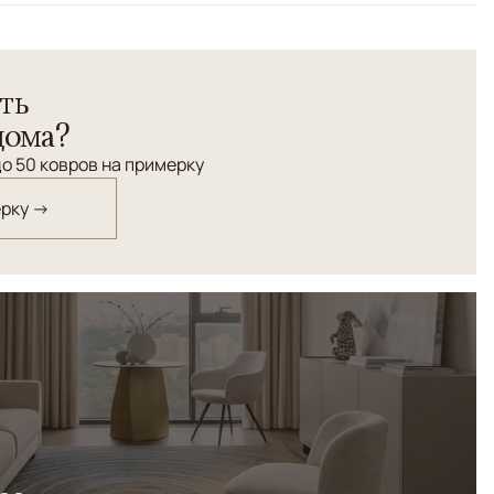
ть
дома?
о 50 ковров на примерку
ерку →