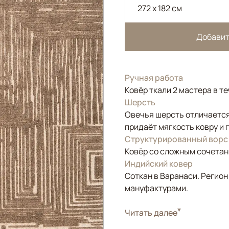
272 x 182 см
Добавит
Ручная работа
Ковёр ткали 2 мастера в т
Шерсть
Овечья шерсть отличается
придаёт мягкость ковру и 
Структурированный ворс
Ковёр со сложным сочетан
Индийский ковер
Соткан в Варанаси. Регион
мануфактурами.
Стиль
Читать далее
Современные
Цвета
Бежевый, Коричнев