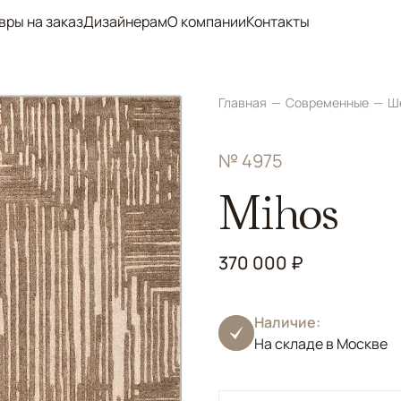
вры на заказ
Дизайнерам
О компании
Контакты
Главная
Современные
Ш
№ 4975
Mihos
370 000 ₽
Наличие:
На складе в Москве