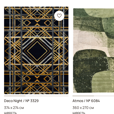
Deco Night / № 3329
Atmos / № 6084
374 x 274 см
360 x 270 см
шерсть
шерсть