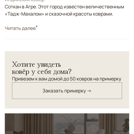
Соткан в Агре. Этот город известен величественным
«Тадж-Махалом» и сказочной красоты коврами.
Стиль
Читать далее
Классические
Цвета
Серый, Голубой
Узоры
Геометрический
Современная интерпретация древнеегипетского
Хотите увидеть
орнамента начала 15-го века. Соткан из шерсти
ковёр у себя дома?
премиального качества.
Привезем к вам домой до 50 ковров на примерку
Заказать примерку →