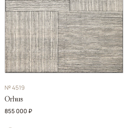
№ 4519
Orhus
855 000 ₽