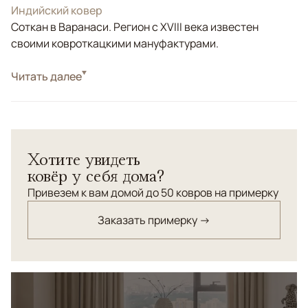
Индийский ковер
Соткан в Варанаси. Регион с XVIII века известен
своими ковроткацкими мануфактурами.
Стиль
Читать далее
Современные
Цвета
Белый/Сливочный, Серый
Узоры
Геометрический
Хотите увидеть
ковёр у себя дома?
Привезем к вам домой до 50 ковров на примерку
Заказать примерку →