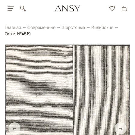
Главная
Современные
Шерстяные
Индийские
Orhus №4519
←
→