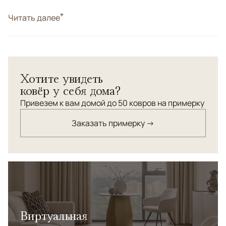
Стиль
Читать далее
Классические
Классический персидский орнамент "Махи" в
изумрудном цвете. Шерсть высшей категории.
Хотите увидеть
ковёр у себя дома?
Привезем к вам домой до 50 ковров на примерку
Заказать примерку →
Виртуальная