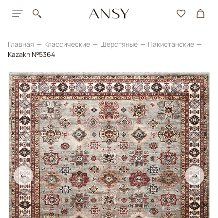
Главная
Классические
Шерстяные
Пакистанские
Kazakh №5364
←
→