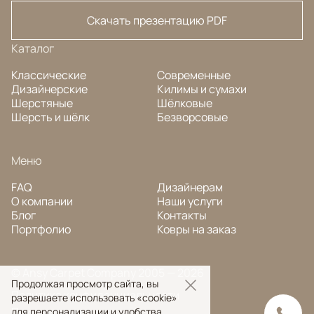
Скачать презентацию PDF
Каталог
Классические
Современные
Дизайнерские
Килимы и сумахи
Шерстяные
Шёлковые
Шерсть и шёлк
Безворсовые
Меню
FAQ
Дизайнерам
О компании
Наши услуги
Блог
Контакты
Портфолио
Ковры на заказ
© Ansy Carpet Company 2005 — 2026
Продолжая просмотр сайта, вы
Политика конфиденциальности
разрешаете использовать «cookie»
Поиск ковра
для персонализации и удобства