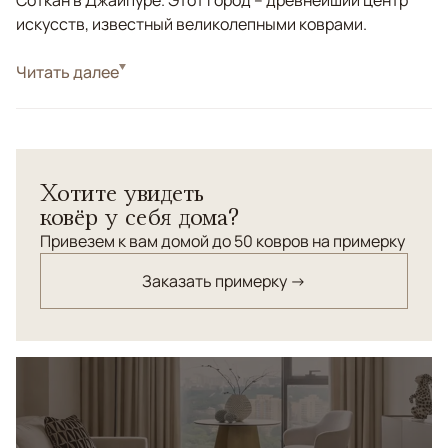
Соткан в Джайпуре. Этот город – древнейший центр
искусств, известный великолепными коврами.
Стиль
Читать далее
Классические
Бежевый, Красный/Бордовый, Коричневый/
Цвета
Терракотовый, Мультиколор
Узоры
Растительный
Хотите увидеть
ковёр у себя дома?
Привезем к вам домой до 50 ковров на примерку
Заказать примерку →