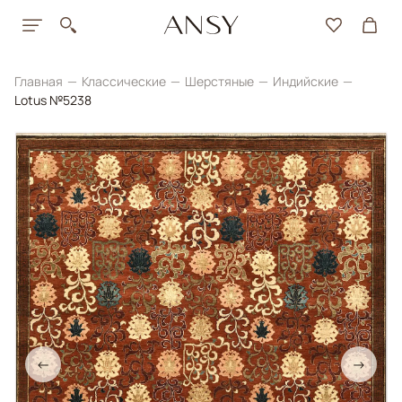
Главная
Классические
Шерстяные
Индийские
Lotus №5238
←
→