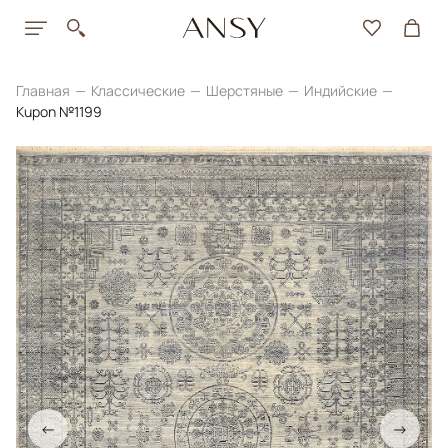
Главная
Классические
Шерстяные
Индийские
Kupon №1199
←
→