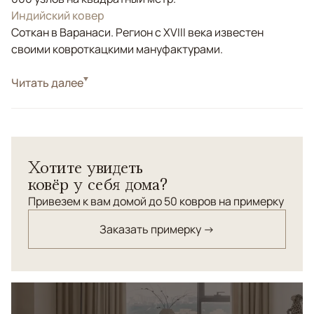
Индийский ковер
Соткан в Варанаси. Регион с XVIII века известен
своими ковроткацкими мануфактурами.
Стиль
Читать далее
Классические
Цвета
Серый
Узоры
Геометрический
Ориентальный шерстяной ковер выполнен в
Хотите увидеть
монохромном стиле.
ковёр у себя дома?
Привезем к вам домой до 50 ковров на примерку
Заказать примерку →