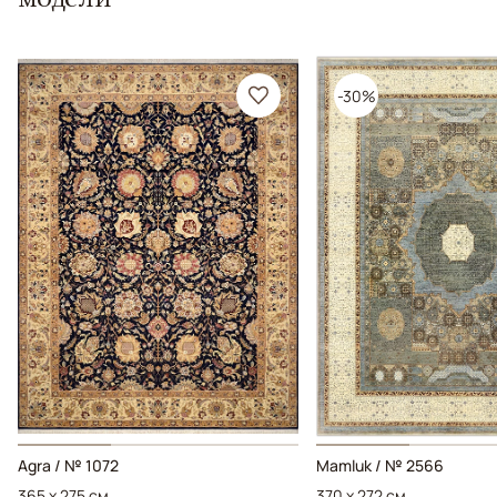
-30%
Agra / № 1072
Mamluk / № 2566
365 x 275 см
370 x 272 см