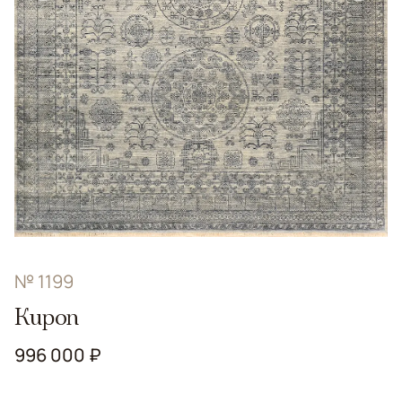
№ 1199
Kupon
996 000 ₽