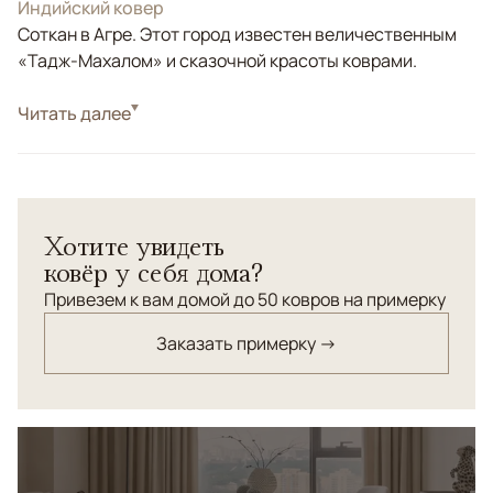
Индийский ковер
Соткан в Агре. Этот город известен величественным
«Тадж-Махалом» и сказочной красоты коврами.
Стиль
Читать далее
Классические
Цвета
Желтый, Бежевый, Синий, Мультиколор
Узоры
Растительный
Великолепный шерстяной ковер с древним
Хотите увидеть
персидским орнаментом "Бута".
ковёр у себя дома?
Привезем к вам домой до 50 ковров на примерку
Заказать примерку →