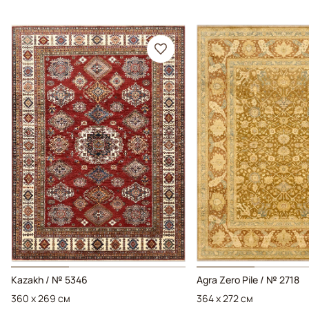
Kazakh / № 5346
Agra Zero Pile / № 2718
360 x 269 см
364 x 272 см