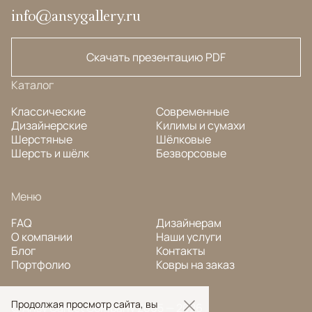
info@ansygallery.ru
Скачать презентацию PDF
Каталог
Классические
Современные
Дизайнерские
Килимы и сумахи
Шерстяные
Шёлковые
Шерсть и шёлк
Безворсовые
Меню
FAQ
Дизайнерам
О компании
Наши услуги
Блог
Контакты
Портфолио
Ковры на заказ
Продолжая просмотр сайта, вы
© Ansy Carpet Company 2005 — 2026