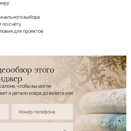
миру
финального выбора
 по счёту
ловия для проектов
еообзор этого
енджер
салоне, чтобы вы могли
вет и детали ковра до визита или