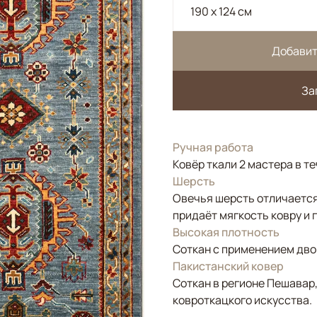
190 x 124 см
Добавит
За
Ручная работа
Ковёр ткали 2 мастера в т
Шерсть
Овечья шерсть отличается
придаёт мягкость ковру и 
Высокая плотность
Соткан с применением двой
Пакистанский ковер
Соткан в регионе Пешавар
ковроткацкого искусства.