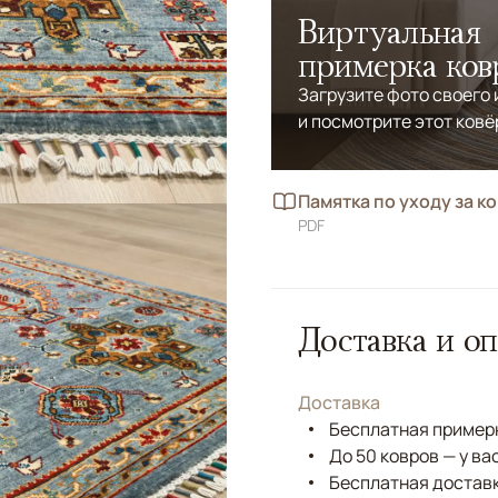
Виртуальная
примерка ков
Загрузите фото своего
и посмотрите этот ковё
Памятка по уходу за к
PDF
Доставка и оп
Доставка
Бесплатная примерк
До 50 ковров — у ва
Бесплатная доставк