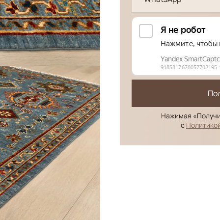
По
Нажимая «Получи
с
Политико