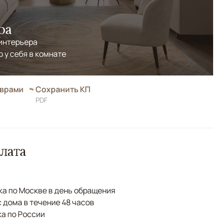
ра
 интерьера
р у себя в комнате
оврами
Сохранить КП
PDF
лата
а по Москве в день обращения
с дома в течение 48 часов
а по России