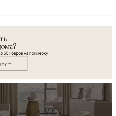
ьтиколор
ть
дома?
о 50 ковров на примерку
ерку →