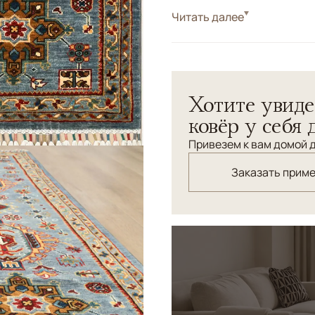
Стиль
Читать далее
Классические
Цвета
Голубой, Синий, Мул
Узоры
Геометрический
Хотите увиде
ковёр у себя 
Привезем к вам домой д
Заказать прим