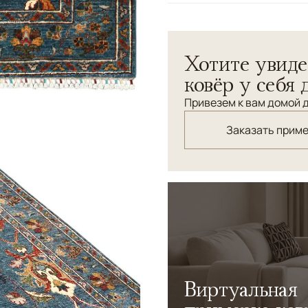
Узоры
Растительный
Пакистанский шерстяной ко
Хотите увиде
утонченного стиля. Роско
мотивы в теплых оттенках 
ковёр у себя 
гармоничное и выразитель
Привезем к вам домой д
придает ковру мягкость, д
только украшением, но и 
Заказать прим
подчеркивающим изысканн
Виртуальная