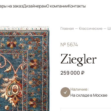
вры на заказ
Дизайнерам
О компании
Контакты
Главная
Классические
Ш
№ 5674
Ziegler
259 000 ₽
Наличие:
На складе в Москве