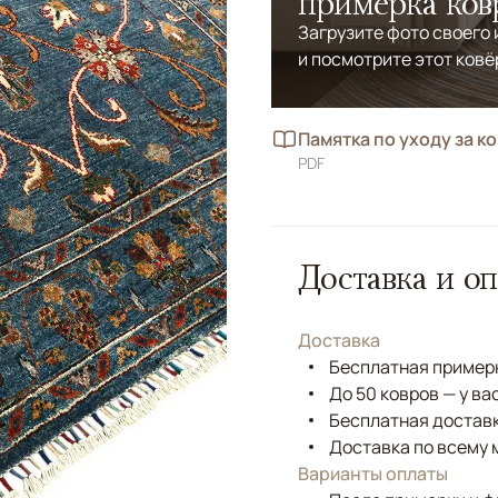
примерка ков
Загрузите фото своего
и посмотрите этот ковё
Памятка по уходу за к
PDF
Доставка и оп
Доставка
Бесплатная примерк
До 50 ковров — у ва
Бесплатная доставк
Доставка по всему 
Варианты оплаты