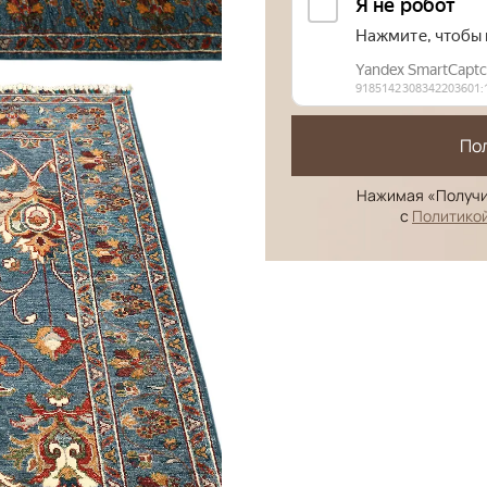
По
Нажимая «Получи
с
Политико