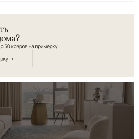
вер Ziegler — это сочетание восточной традиции и
ть
шный синий фон подчеркивает изысканные цветочные
бежевого, бордового и золотистого, создавая
дома?
ное оформление. Натуральная шерсть ручной работы
о 50 ковров на примерку
олговечность и благородный вид. Такой ковер станет не
акцентным элементом вашего интерьера,
ерку →
ый вкус.