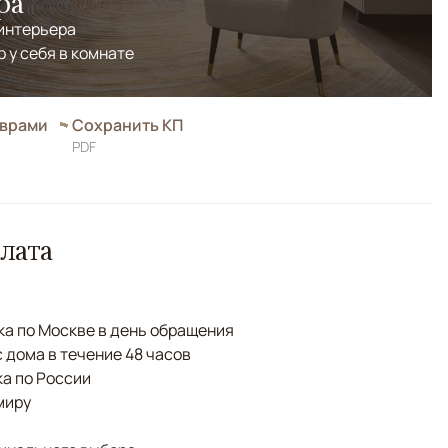
ра
 интерьера
р у себя в комнате
оврами
Сохранить КП
PDF
лата
а по Москве в день обращения
с дома в течение 48 часов
а по России
миру