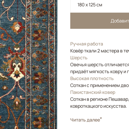
180 x 125 см
Добавит
Ручная работа
Ковёр ткали 2 мастера в т
Шерсть
Овечья шерсть отличается
придаёт мягкость ковру и 
Высокая плотность
Соткан с применением двой
Пакистанский ковер
Соткан в регионе Пешавар
ковроткацкого искусства.
Стиль
Читать далее
Классические
Цвета
Синий, Мультиколор