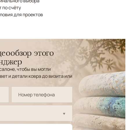
финального выбора
 по счёту
ловия для проектов
еообзор этого
енджер
салоне, чтобы вы могли
вет и детали ковра до визита или