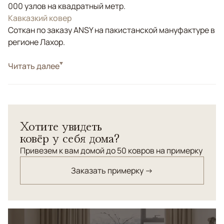
000 узлов на квадратный метр.
Кавказкий ковер
Соткан по заказу ANSY на пакистанской мануфактуре в
регионе Лахор.
Стиль
Читать далее
Классические
Цвета
Синий
Узоры
Геометрический
Хотите увидеть
ковёр у себя дома?
Привезем к вам домой до 50 ковров на примерку
Заказать примерку →