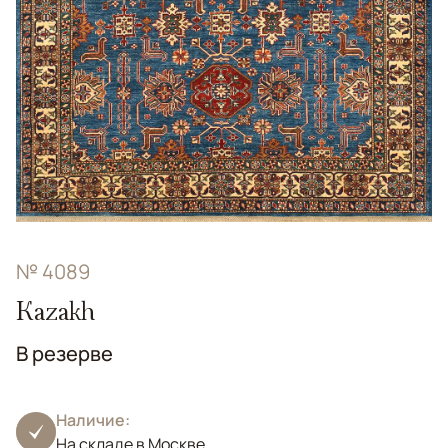
№ 4089
Kazakh
В резерве
Наличие:
На складе в Москве