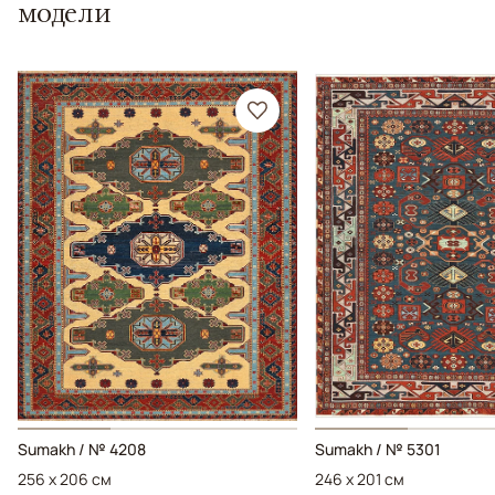
модели
Sumakh / № 4208
Sumakh / № 5301
256 x 206 см
246 x 201 см