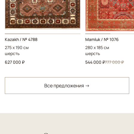
Kazakh / № 4788
Mamluk / № 1076
275 x 190 см
280 x 185 см
шерсть
шерсть
627 000 ₽
544 000 ₽
777 000 ₽
Все предложения →