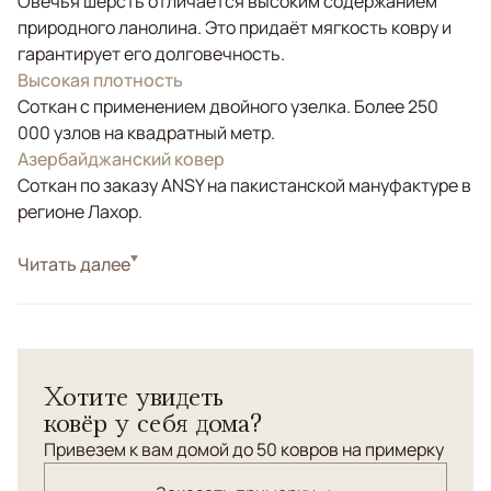
Овечья шерсть отличается высоким содержанием
природного ланолина. Это придаёт мягкость ковру и
гарантирует его долговечность.
Высокая плотность
Соткан с применением двойного узелка. Более 250
000 узлов на квадратный метр.
Азербайджанский ковер
Соткан по заказу ANSY на пакистанской мануфактуре в
регионе Лахор.
Стиль
Читать далее
Классические
Коричневый/Терракотовый, Голубой, Синий,
Цвета
Мультиколор
Узоры
Геометрический
Хотите увидеть
ковёр у себя дома?
Привезем к вам домой до 50 ковров на примерку