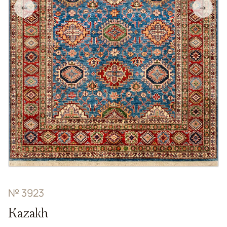
←
→
№ 3923
Kazakh