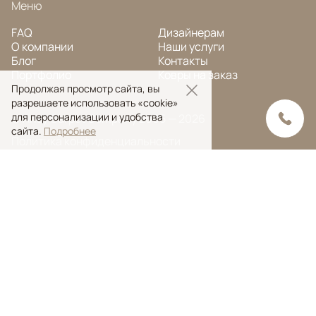
Меню
FAQ
Дизайнерам
О компании
Наши услуги
Блог
Контакты
Портфолио
Ковры на заказ
Продолжая просмотр сайта, вы
разрешаете использовать «cookie»
для персонализации и удобства
© Ansy Carpet Company 2005 — 2026
сайта.
Подробнее
Политика конфиденциальности
Поиск ковра
Поиск