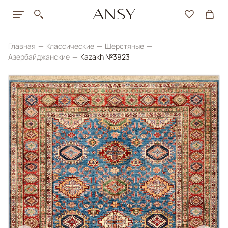
Главная
Классические
Шерстяные
Азербайджанские
Kazakh №3923