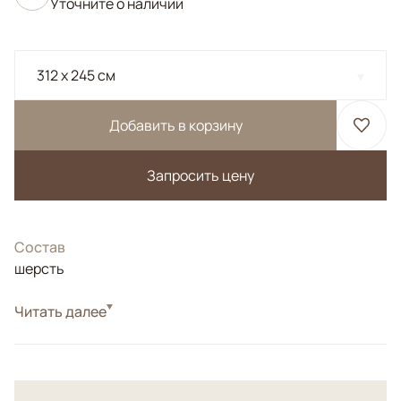
Уточните о наличии
312 x 245 см
Добавить в корзину
Запросить цену
Состав
шерсть
Цвета
Читать далее
Голубой
Узоры
Геометрический
Соткан в Агре.<br>Новозеландская шерсть высшей
категории. <br> Высочайшая плотность.