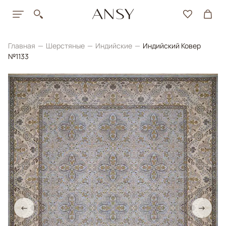
Главная
Шерстяные
Индийские
Индийский Ковер
№1133
←
→