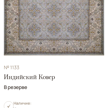
№ 1133
Индийский Ковер
В резерве
Наличие: