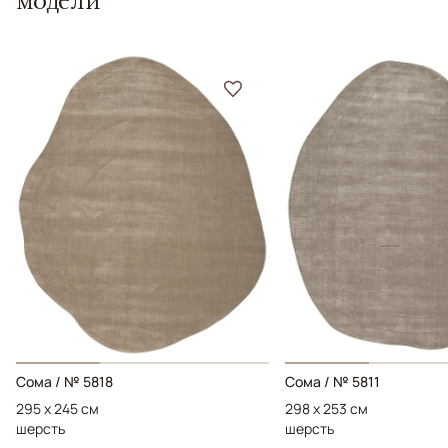
Сома / № 5818
Сома / № 5811
295 x 245 см
298 x 253 см
шерсть
шерсть