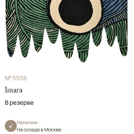
№ 5556
Imara
В резерве
Наличие:
На складе в Москве