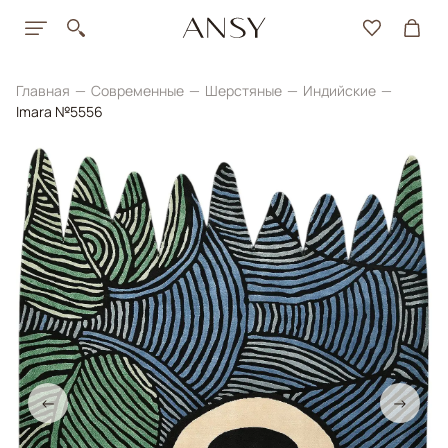
Главная
Современные
Шерстяные
Индийские
Imara №5556
←
→