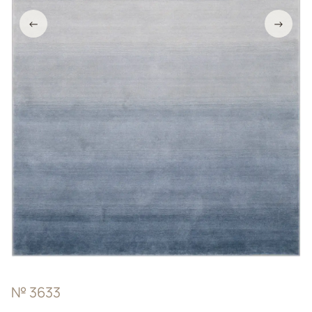
←
→
№ 3633